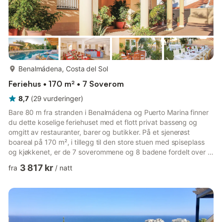
mer...
Benalmádena, Costa del Sol
Feriehus • 170 m² • 7 Soverom
8,7
(
29
vurderinger
)
Bare 80 m fra stranden i Benalmádena og Puerto Marina finner
du dette koselige feriehuset med et flott privat basseng og
omgitt av restauranter, barer og butikker. På et sjenerøst
boareal på 170 m², i tillegg til den store stuen med spiseplass
og kjøkkenet, er de 7 soverommene og 8 badene fordelt over 2
etasjer. Huset er ideelt for en ferie med hele familien eller venner
3 817 kr
fra
/
natt
og er optimalt utstyrt for hver sesong med klimaanlegg og
varmesystemer. Også bare noen få kilometer unna kan du nå
golfbanen i Torrequebrada og ta dagsturer med hele familien til
fornøyelsesparken 'Tivoli', akvariet 'Selwo...