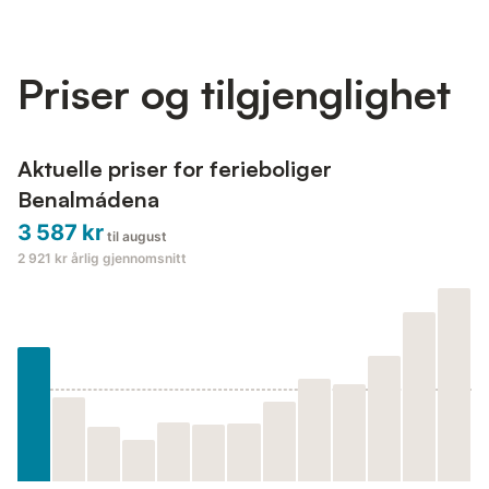
avslappende utsikt og inkluderer en stor treseters sofa foran en
stor smart-TV, med et sammenleggbart salongbord s...
Priser og tilgjenglighet
Aktuelle priser for ferieboliger
Benalmádena
3 587 kr
til august
2 921 kr
årlig gjennomsnitt