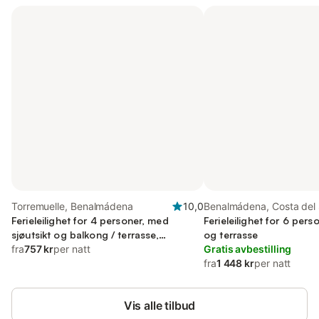
Torremuelle, Benalmádena
10,0
Benalmádena, Costa del 
Ferieleilighet for 4 personer, med
Ferieleilighet for 6 per
sjøutsikt og balkong / terrasse,
og terrasse
barnevennlig
fra
757 kr
per natt
Gratis avbestilling
fra
1 448 kr
per natt
Vis alle tilbud