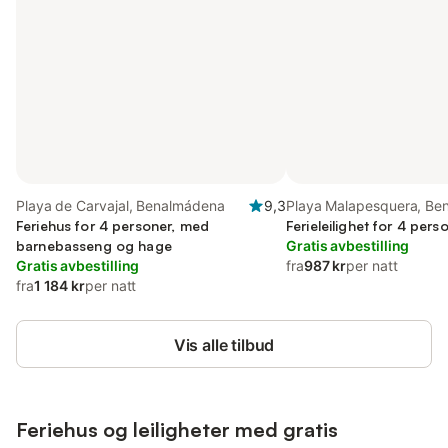
Playa de Carvajal, Benalmádena
9,3
Playa Malapesquera, Be
Feriehus for 4 personer, med
Ferieleilighet for 4 per
barnebasseng og hage
Gratis avbestilling
Gratis avbestilling
fra
987 kr
per natt
fra
1 184 kr
per natt
Vis alle tilbud
Feriehus og leiligheter med gratis