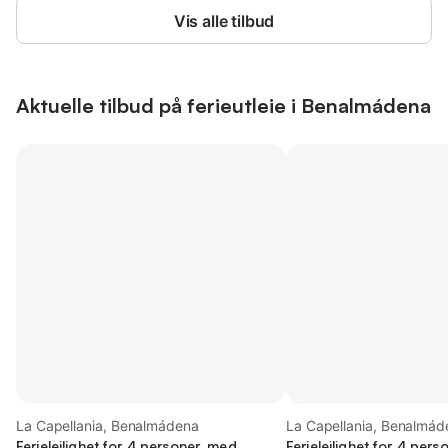
Vis alle tilbud
Aktuelle tilbud på ferieutleie i Benalmádena
La Capellania, Benalmádena
La Capellania, Benalmád
Ferieleilighet for 4 personer, med
Ferieleilighet for 4 per