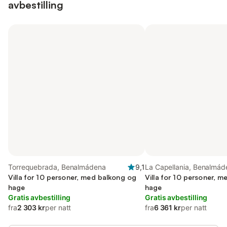
avbestilling
Torrequebrada, Benalmádena
9,1
La Capellania, Benalmád
Villa for 10 personer, med balkong og
Villa for 10 personer, m
hage
hage
Gratis avbestilling
Gratis avbestilling
fra
2 303 kr
per natt
fra
6 361 kr
per natt