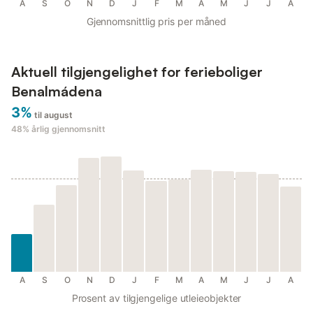
A
S
O
N
D
J
F
M
A
M
J
J
A
Gjennomsnittlig pris per måned
Aktuell tilgjengelighet for ferieboliger
Benalmádena
3%
til august
48%
årlig gjennomsnitt
A
S
O
N
D
J
F
M
A
M
J
J
A
Prosent av tilgjengelige utleieobjekter