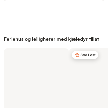
Save up to 10% on many properties with
Sign in
an account
Feriehus og leiligheter med kjæledyr tillat
Star Host