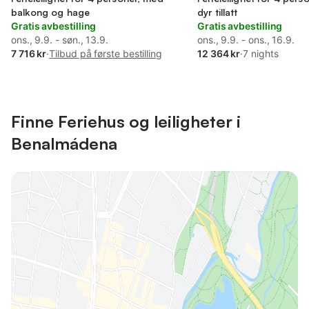
balkong og hage
dyr tillatt
Gratis avbestilling
Gratis avbestilling
ons., 9.9. - søn., 13.9.
ons., 9.9. - ons., 16.9.
7 716 kr
·
Tilbud på første bestilling
12 364 kr
·
7 nights
Finne Feriehus og leiligheter i
Benalmádena