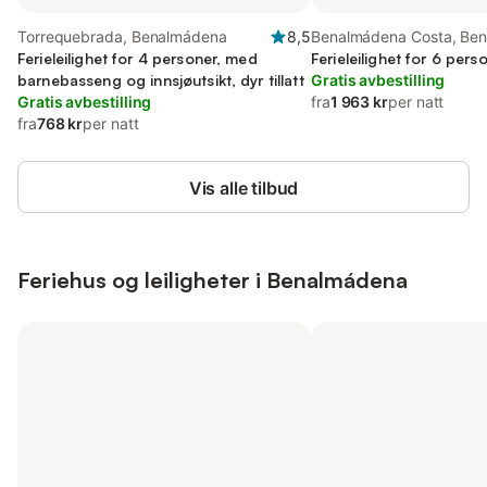
Torrequebrada, Benalmádena
8,5
Benalmádena Costa, Be
Ferieleilighet for 4 personer, med
Ferieleilighet for 6 person
barnebasseng og innsjøutsikt, dyr tillatt
Gratis avbestilling
Gratis avbestilling
fra
1 963 kr
per natt
fra
768 kr
per natt
Vis alle tilbud
Feriehus og leiligheter i Benalmádena