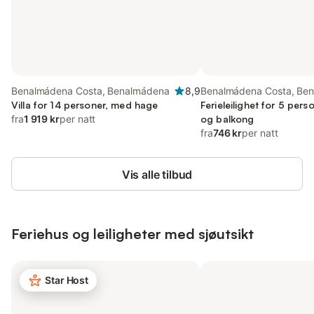
Benalmádena Costa, Benalmádena
8,9
Benalmádena Costa, Be
Villa for 14 personer, med hage
Ferieleilighet for 5 per
fra
1 919 kr
per natt
og balkong
fra
746 kr
per natt
Vis alle tilbud
Feriehus og leiligheter med sjøutsikt
Star Host