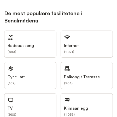
De mest populære fasilitetene i
Benalmádena
Badebasseng
Internet
(
893
)
(
1 071
)
Dyr tillatt
Balkong / Terrasse
(
167
)
(
904
)
TV
Klimaanlegg
(
988
)
(
1 056
)