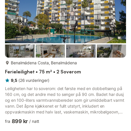
og 2 b...
mer...
Benalmádena Costa, Benalmádena
Ferieleilighet • 75 m² • 2 Soverom
9,5
(
26
vurderinger
)
Leiligheten har to soverom: det første med en dobbeltseng på
160 cm, og det andre med to senger på 90 cm. Badet har dusj
og en 100-liters varmtvannsbereder som gir umiddelbart varmt
vann. Det åpne kjøkkenet er fullt utstyrt, inkludert en
oppvaskmaskin med halv last, vaskemaskin, mikrobølgeovn,
kombinert kjøleskap, induksjonstopp, brødrister, kaffetrakter
899 kr
fra
/
natt
(kapsel og italiensk), vannkoker og alt nødvendig kjøkkenutstyr
for å føle deg som hjemme. Stuen har en separat spisestue med