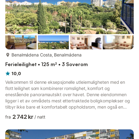
mer...
Benalmádena Costa, Benalmádena
Ferieleilighet • 125 m² • 3 Soverom
10,0
Velkommen til denne eksepsjonelle utleiemuligheten med en
flott leilighet som kombinerer romslighet, komfort og
enestående panoramautsikt over havet. Denne eiendommen
ligger i et av områdets mest ettertraktede boligkomplekser og
tilbyr ikke bare et komfortabelt oppholdsrom, men også en
rekke fasiliteter designet for å forbedre livsstilen din. Ved
2 742 kr
fra
/
natt
inngangen blir du møtt av en romslig stue som gir rikelig med
plass til avslapning og underholdning. Det fullt utstyrte
kjøkkenet er perfekt for å tilberede deilige måltider, komplett
med moderne apparater og god lagringsplass. Med 3 soverom