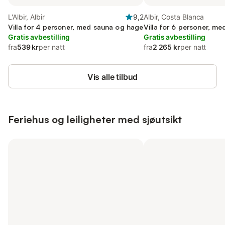
L'Albir, Albir
9,2
Albir, Costa Blanca
Villa for 4 personer, med sauna og hage
Villa for 6 personer, m
Gratis avbestilling
Gratis avbestilling
fra
539 kr
per natt
fra
2 265 kr
per natt
Vis alle tilbud
Feriehus og leiligheter med sjøutsikt