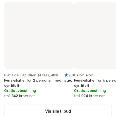
Platja de Cap Blanc (Altea), Albir
9,0
L'Albir, Albir
Ferieleilighet for 2 personer, med hage,
Ferieleilighet for 6 per
dyr tillatt
dyr tillatt
Gratis avbestilling
Gratis avbestilling
fra
1 342 kr
per natt
fra
1 924 kr
per natt
Vis alle tilbud