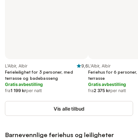
L'Albir, Albir
9,6
L'Albir, Albir
Ferieleilighet for 3 personer, med
Feriehus for 6 personer
terrasse og badebasseng
terrasse
Gratis avbestilling
Gratis avbestilling
fra
1 199 kr
per natt
fra
2 375 kr
per natt
Vis alle tilbud
Barnevennlige feriehus og leiligheter