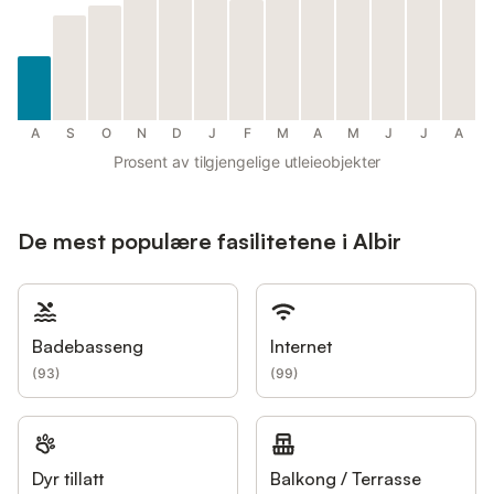
A
S
O
N
D
J
F
M
A
M
J
J
A
Prosent av tilgjengelige utleieobjekter
De mest populære fasilitetene i Albir
Badebasseng
Internet
(
93
)
(
99
)
Dyr tillatt
Balkong / Terrasse