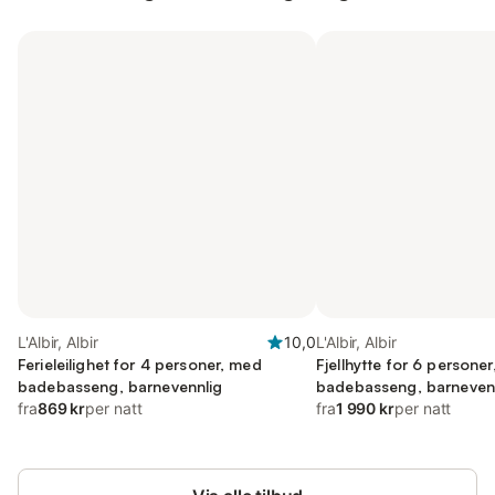
L'Albir, Albir
10,0
L'Albir, Albir
Ferieleilighet for 4 personer, med
Fjellhytte for 6 person
badebasseng, barnevennlig
badebasseng, barneven
fra
869 kr
per natt
fra
1 990 kr
per natt