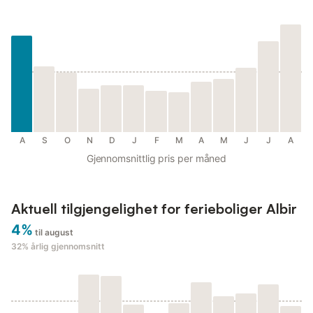
A
S
O
N
D
J
F
M
A
M
J
J
A
Gjennomsnittlig pris per måned
Aktuell tilgjengelighet for ferieboliger Albir
4%
til august
32%
årlig gjennomsnitt