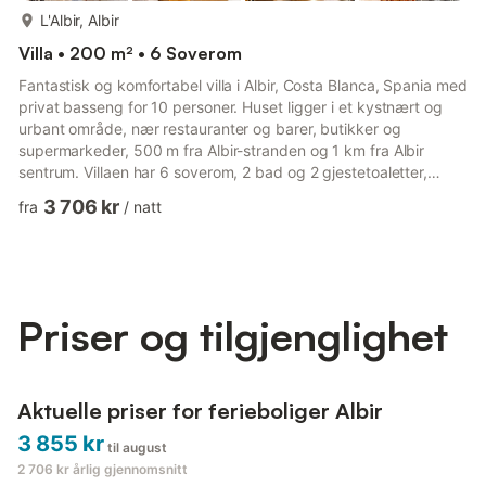
mer...
L'Albir, Albir
Villa • 200 m² • 6 Soverom
Fantastisk og komfortabel villa i Albir, Costa Blanca, Spania med
privat basseng for 10 personer. Huset ligger i et kystnært og
urbant område, nær restauranter og barer, butikker og
supermarkeder, 500 m fra Albir-stranden og 1 km fra Albir
sentrum. Villaen har 6 soverom, 2 bad og 2 gjestetoaletter,
fordelt over 2 etasjer. Komforten og nærheten til stranden,
3 706 kr
fra
/
natt
shoppingmuligheter, sportsaktiviteter og underholdning gjør
dette til en fin villa for å tilbringe ferien i Spania med familie eller
venner. Interiør i villaen - Villa i 2 etasjer - Stue med klimaanlegg
og TV - Spisestue - Peis i stuen (...
Priser og tilgjenglighet
Aktuelle priser for ferieboliger Albir
3 855 kr
til august
2 706 kr
årlig gjennomsnitt