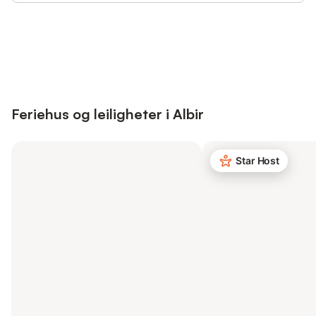
Save up to 10% on many properties with
Sign in
an account
Feriehus og leiligheter i Albir
Star Host