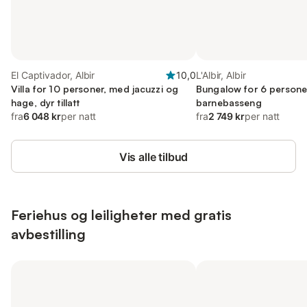
El Captivador, Albir
10,0
L'Albir, Albir
Villa for 10 personer, med jacuzzi og
Bungalow for 6 persone
hage, dyr tillatt
barnebasseng
fra
6 048 kr
per natt
fra
2 749 kr
per natt
Vis alle tilbud
Feriehus og leiligheter med gratis
avbestilling