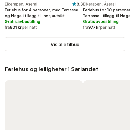
Eikerapen, Åseral
8,8
Eikerapen, Åseral
Feriehus for 4 personer, med Terrasse
Feriehus for 10 persone
og Hage i tillegg til Innsjøutsikt
Terrasse i tillegg til Hag
Gratis avbestilling
Gratis avbestilling
fra
801 kr
per natt
fra
977 kr
per natt
Vis alle tilbud
Feriehus og leiligheter i Sørlandet