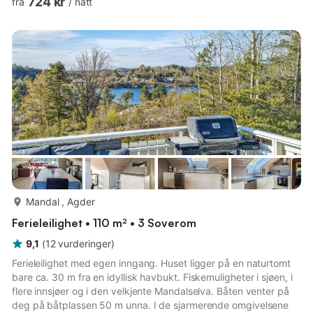
724 kr
fra
/
natt
du butikker, restauranter og Badeland Sørlandsbadet, som er
en god idé hvis sommerværet tar en pause. Boblebadet i
feriehuset kan ikke benyttes.
mer...
Mandal , Agder
Ferieleilighet • 110 m² • 3 Soverom
9,1
(
12
vurderinger
)
Ferieleilighet med egen inngang. Huset ligger på en naturtomt
bare ca. 30 m fra en idyllisk havbukt. Fiskemuligheter i sjøen, i
flere innsjøer og i den velkjente Mandalselva. Båten venter på
deg på båtplassen 50 m unna. I de sjarmerende omgivelsene