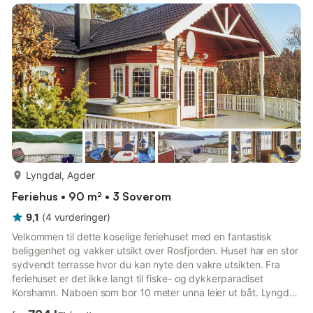
mer...
Lyngdal, Agder
Feriehus • 90 m² • 3 Soverom
9,1
(
4
vurderinger
)
Velkommen til dette koselige feriehuset med en fantastisk
beliggenhet og vakker utsikt over Rosfjorden. Huset har en stor
sydvendt terrasse hvor du kan nyte den vakre utsikten. Fra
feriehuset er det ikke langt til fiske- og dykkerparadiset
Korshamn. Naboen som bor 10 meter unna leier ut båt. Lyngdal
ligger bare 20 minutter fra huset og har mye å by på. Her finner