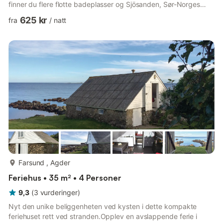
finner du flere flotte badeplasser og Sjösanden, Sør-Norges
mest kjente sandstrand.
625 kr
fra
/
natt
mer...
Farsund , Agder
Feriehus • 35 m² • 4 Personer
9,3
(
3
vurderinger
)
Nyt den unike beliggenheten ved kysten i dette kompakte
feriehuset rett ved stranden.Opplev en avslappende ferie i