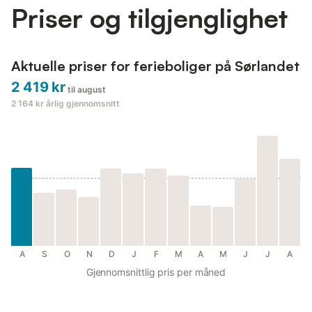
Priser og tilgjenglighet
Aktuelle priser for ferieboliger på Sørlandet
2 419 kr
til august
2 164 kr
årlig gjennomsnitt
A
S
O
N
D
J
F
M
A
M
J
J
A
Gjennomsnittlig pris per måned