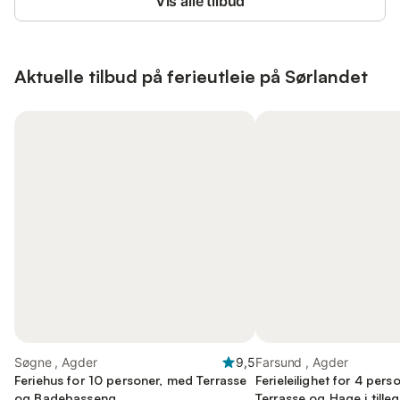
Vis alle tilbud
Aktuelle tilbud på ferieutleie på Sørlandet
Søgne , Agder
9,5
Farsund , Agder
Feriehus for 10 personer, med Terrasse
Ferieleilighet for 4 per
og Badebasseng
Terrasse og Hage i tillegg