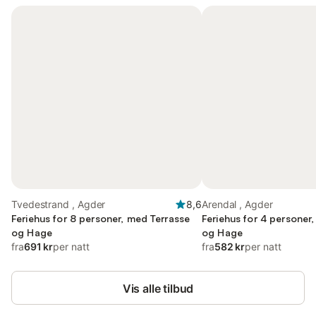
Tvedestrand , Agder
8,6
Arendal , Agder
Feriehus for 8 personer, med Terrasse
Feriehus for 4 personer
og Hage
og Hage
fra
691 kr
per natt
fra
582 kr
per natt
Vis alle tilbud