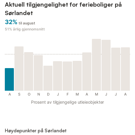
Aktuell tilgjengelighet for ferieboliger på
Sørlandet
32%
til august
51%
årlig gjennomsnitt
A
S
O
N
D
J
F
M
A
M
J
J
A
Prosent av tilgjengelige utleieobjekter
Høydepunkter på Sørlandet