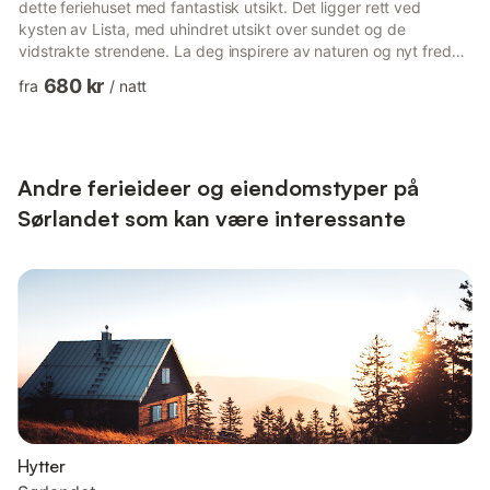
dette feriehuset med fantastisk utsikt. Det ligger rett ved
kysten av Lista, med uhindret utsikt over sundet og de
vidstrakte strendene. La deg inspirere av naturen og nyt freden
og roen. De smakfulle møblene i oppholdsrommet med lyse
680 kr
fra
/
natt
vegger skaper en avslappet atmosfære. Bruk den lille
kjøkkenkroken til å tilberede enkle måltider.Tilbring dagene
utendørs og nyt den direkte nærheten til havet. Dra nytte av de
utmerkede forholdene for vindsurfing eller fiske. Slapp av i
hagen me...
Andre ferieideer og eiendomstyper på
Sørlandet som kan være interessante
Hytter