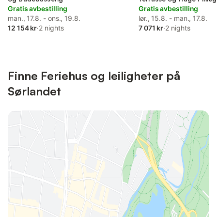
Gratis avbestilling
Badebasseng
Gratis avbestilling
man., 17.8. - ons., 19.8.
lør., 15.8. - man., 17.8.
12 154 kr
·
2 nights
7 071 kr
·
2 nights
Finne Feriehus og leiligheter på
Sørlandet