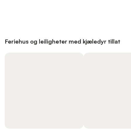
Save up to 10% on many properties with
Sign in
an account
Feriehus og leiligheter med kjæledyr tillat