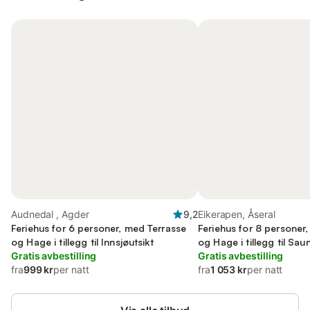
Audnedal , Agder
9,2
Eikerapen, Åseral
Feriehus for 6 personer, med Terrasse
Feriehus for 8 personer
og Hage i tillegg til Innsjøutsikt
og Hage i tillegg til Sau
Gratis avbestilling
Gratis avbestilling
fra
999 kr
per natt
fra
1 053 kr
per natt