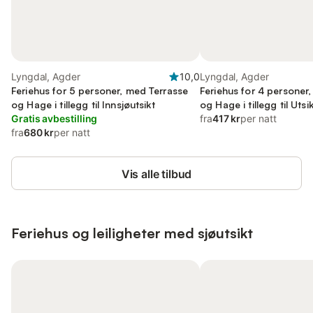
Lyngdal, Agder
10,0
Lyngdal, Agder
Feriehus for 5 personer, med Terrasse
Feriehus for 4 personer
og Hage i tillegg til Innsjøutsikt
og Hage i tillegg til Utsik
Gratis avbestilling
fra
417 kr
per natt
fra
680 kr
per natt
Vis alle tilbud
Feriehus og leiligheter med sjøutsikt