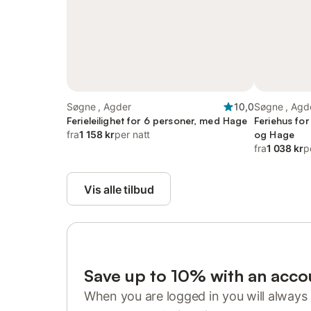
Søgne , Agder
10,0
Søgne , Agd
Ferieleilighet for 6 personer, med Hage
Feriehus fo
fra
1 158 kr
per natt
og Hage
fra
1 038 kr
p
Vis alle tilbud
Save up to 10% with an acco
When you are logged in you will always 