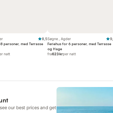
er
8,5
Søgne , Agder
9
r 8 personer, med Terrasse
Feriehus for 6 personer, med Terrasse
og Hage
er natt
fra
623 kr
per natt
unt
see our best prices and get