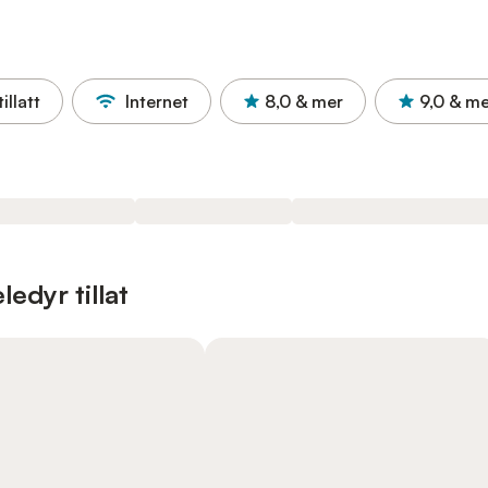
illatt
Internet
8,0
& mer
9,0
& me
edyr tillat