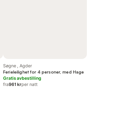
Søgne , Agder
Ferieleilighet for 4 personer, med Hage
Gratis avbestilling
fra
961 kr
per natt