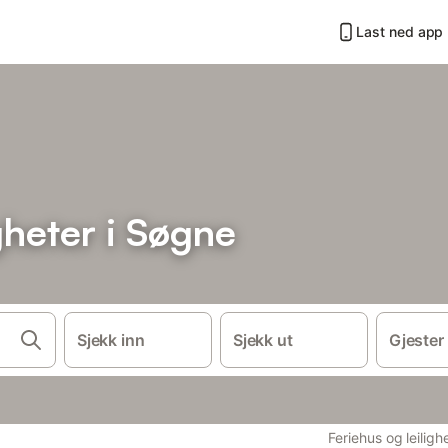
Last ned app
gheter i Søgne
Sjekk inn
Sjekk ut
Gjester
Feriehus og leiligh