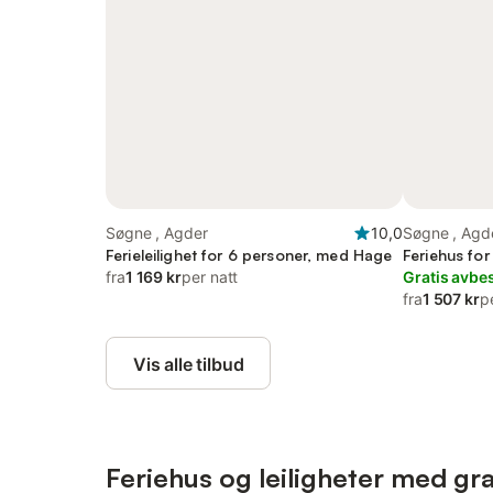
Søgne , Agder
10,0
Søgne , Agd
Ferieleilighet for 6 personer, med Hage
Feriehus fo
fra
1 169 kr
per natt
Gratis avbes
fra
1 507 kr
p
Vis alle tilbud
Feriehus og leiligheter med grat