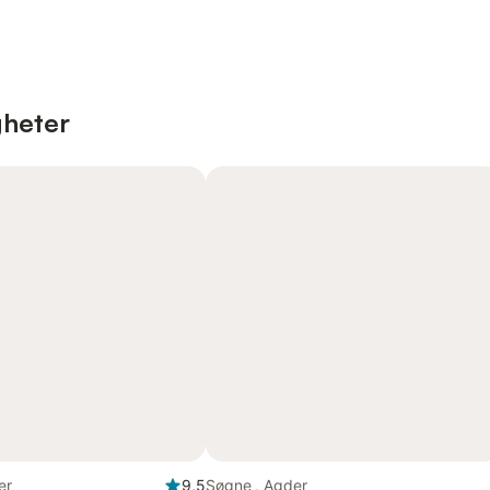
gheter
er
9,5
Søgne , Agder