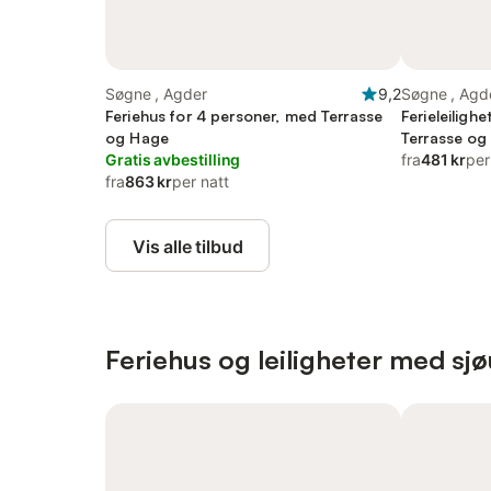
Søgne , Agder
9,2
Søgne , Agd
Feriehus for 4 personer, med Terrasse
Ferieleiligh
og Hage
Terrasse og
Gratis avbestilling
fra
481 kr
per
fra
863 kr
per natt
Vis alle tilbud
Feriehus og leiligheter med sjø