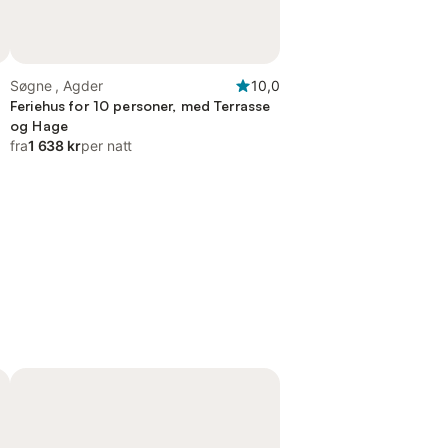
Søgne , Agder
10,0
Feriehus for 10 personer, med Terrasse
og Hage
fra
1 638 kr
per natt