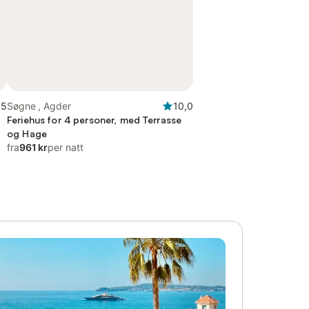
,5
Søgne , Agder
10,0
Feriehus for 4 personer, med Terrasse
og Hage
fra
961 kr
per natt