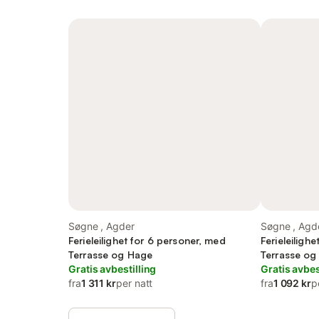
Søgne , Agder
Søgne , Agd
Ferieleilighet for 6 personer, med
Ferieleiligh
Terrasse og Hage
Terrasse og
Gratis avbestilling
Gratis avbes
fra
1 311 kr
per natt
fra
1 092 kr
p