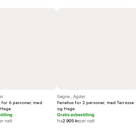
er
Søgne , Agder
et for 6 personer, med
Feriehus for 2 personer, med Terrasse
 Hage
og Hage
tilling
Gratis avbestilling
er natt
fra
2 905 kr
per natt