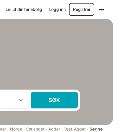
Lei ut din feriebolig
Logg inn
Registrer
SØK
·
·
·
·
·
eter
Norge
Sørlandet
Agder
Vest-Agder
Søgne