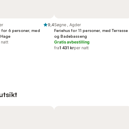
er
9,4
Søgne , Agder
et for 6 personer, med
Feriehus for 11 personer, med Terrasse
 Hage
og Badebasseng
 natt
Gratis avbestilling
fra
1 431 kr
per natt
utsikt