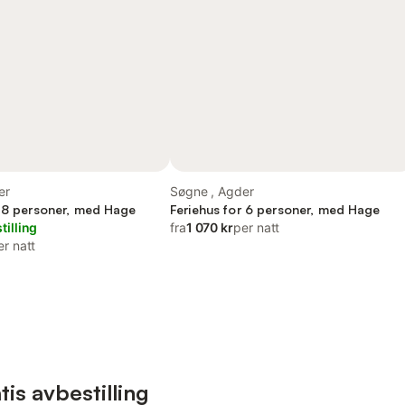
er
Søgne , Agder
r 8 personer, med Hage
Feriehus for 6 personer, med Hage
tilling
fra
1 070 kr
per natt
er natt
is avbestilling