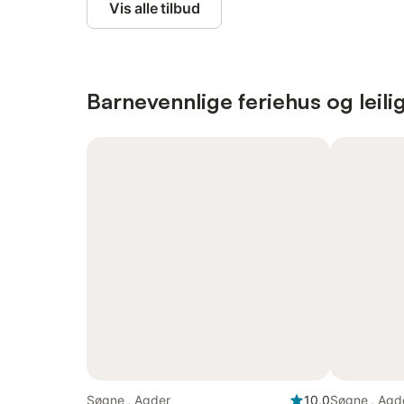
Vis alle tilbud
Barnevennlige feriehus og leili
Søgne , Agder
10,0
Søgne , Agd