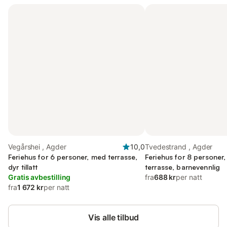
Vegårshei , Agder
10,0
Tvedestrand , Agder
Feriehus for 6 personer, med terrasse,
Feriehus for 8 personer
dyr tillatt
terrasse, barnevennlig
Gratis avbestilling
fra
688 kr
per natt
fra
1 672 kr
per natt
Vis alle tilbud