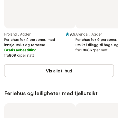
Froland , Agder
9,9
Arendal , Agder
Feriehus for 4 personer, med
Feriehus for 6 personer,
innsjøutsikt og terrasse
utsikt i tillegg til hag
Gratis avbestilling
fra
1 868 kr
per natt
fra
809 kr
per natt
Vis alle tilbud
Feriehus og leiligheter med fjellutsikt