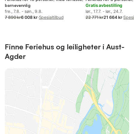
barnevennlig
Gratis avbestilling
fre., 7.8. - søn., 9.8.
lør., 17.7. - lør., 24.7.
7 890 kr
6 008 kr
·
Spesialtilbud
22 771 kr
21 664 kr
·
Spesi
Finne Feriehus og leiligheter i Aust-
Agder