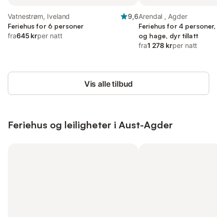
Vatnestrøm, Iveland
9,6
Arendal , Agder
Feriehus for 6 personer
Feriehus for 4 personer
fra
645 kr
per natt
og hage, dyr tillatt
fra
1 278 kr
per natt
Vis alle tilbud
Feriehus og leiligheter i Aust-Agder