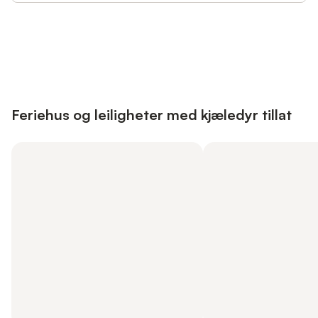
Save up to 10% on many properties with
Sign in
an account
Feriehus og leiligheter med kjæledyr tillat