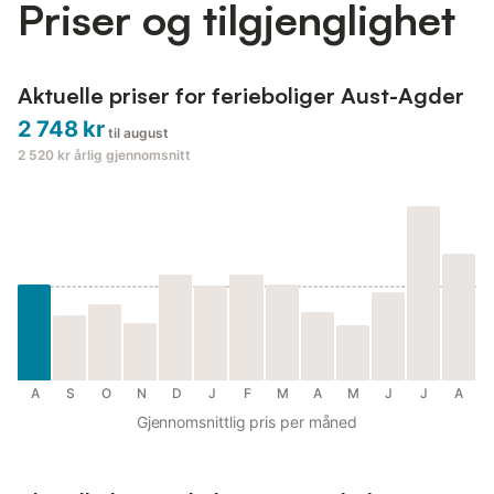
Priser og tilgjenglighet
Aktuelle priser for ferieboliger Aust-Agder
2 748 kr
til august
2 520 kr
årlig gjennomsnitt
A
S
O
N
D
J
F
M
A
M
J
J
A
Gjennomsnittlig pris per måned