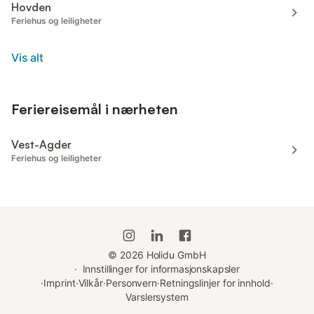
Hovden
Feriehus og leiligheter
Vis alt
Feriereisemål i nærheten
Vest-Agder
Feriehus og leiligheter
©
2026
Holidu GmbH
·
Innstillinger for informasjonskapsler
·
Imprint
·
Vilkår
·
Personvern
·
Retningslinjer for innhold
·
Varslersystem