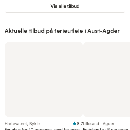
Vis alle tilbud
Aktuelle tilbud på ferieutleie i Aust-Agder
Hartevatnet, Bykle
8,7
Lillesand , Agder
Feriehus for 10 personer, med terrasse,
Feriehus for 8 personer