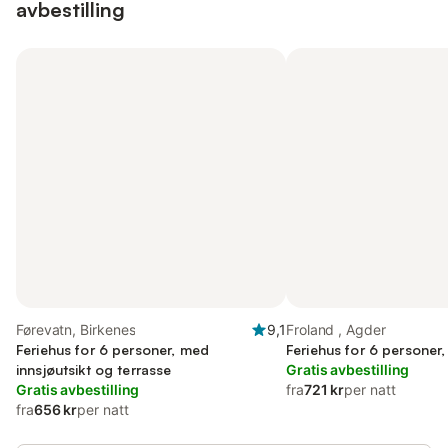
avbestilling
Førevatn, Birkenes
9,1
Froland , Agder
Feriehus for 6 personer, med
Feriehus for 6 personer
innsjøutsikt og terrasse
Gratis avbestilling
Gratis avbestilling
fra
721 kr
per natt
fra
656 kr
per natt