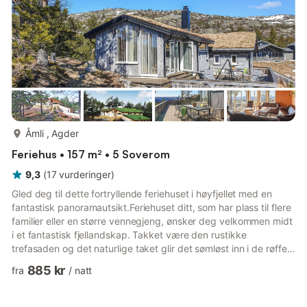
mer...
Åmli , Agder
Feriehus • 157 m² • 5 Soverom
9,3
(
17
vurderinger
)
Gled deg til dette fortryllende feriehuset i høyfjellet med en
fantastisk panoramautsikt.Feriehuset ditt, som har plass til flere
familier eller en større vennegjeng, ønsker deg velkommen midt
i et fantastisk fjellandskap. Takket være den rustikke
trefasaden og det naturlige taket glir det sømløst inn i de røffe
naturomgivelsene. Inne finner du en stilfull og koselig
885 kr
fra
/
natt
atmosfære med en komfortabel sofagruppe ved de store
vinduene, et langt spisebord og et vakkert, åpent kjøkken. Sett
deg ved den varme vedovnen og nyt den vidstrakte utsikten.