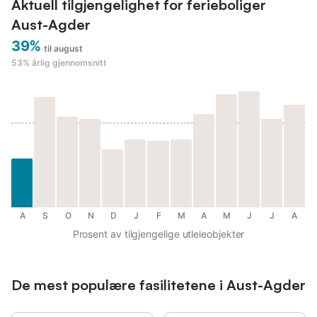
Aktuell tilgjengelighet for ferieboliger
Aust-Agder
39%
til august
53%
årlig gjennomsnitt
A
S
O
N
D
J
F
M
A
M
J
J
A
Prosent av tilgjengelige utleieobjekter
De mest populære fasilitetene i Aust-Agder