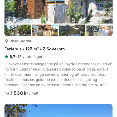
mer...
Risør , Agder
Feriehus • 123 m² • 3 Soverom
9,7
(
15
vurderinger
)
Funksjonell hytte beliggende på en høyde i Østebøneset ved en
fjordarm utenfor Risør. Utendørs boblebad på et platå. Bare 3
km til Risør med mange severdigheter og attraksjoner, f.eks.
festivaler, museer, guidede turer, kafeer, tennis, golf og
strender. Risør har en av de best bevarte samlingene av trehus i
Nord-Europa, og hele sentrum er fredet. Besøk dyreparken
1 530 kr
fra
/
natt
"Den lille Dyrehagen" på Brokelandsheia. Mange
utfluktsmuligheter, blant annet til Tvedestrand, Arendal og
Kristiansand. S2 og S3 har hver sin hems med god madrass på
gulvet.