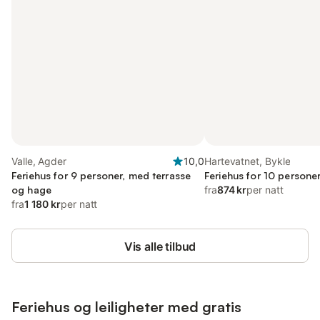
Valle, Agder
10,0
Hartevatnet, Bykle
Feriehus for 9 personer, med terrasse
Feriehus for 10 persone
og hage
fra
874 kr
per natt
fra
1 180 kr
per natt
Vis alle tilbud
Feriehus og leiligheter med gratis