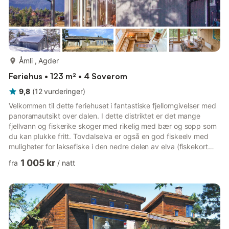
mer...
Åmli , Agder
Feriehus • 123 m² • 4 Soverom
9,8
(
12
vurderinger
)
Velkommen til dette feriehuset i fantastiske fjellomgivelser med
panoramautsikt over dalen. I dette distriktet er det mange
fjellvann og fiskerike skoger med rikelig med bær og sopp som
du kan plukke fritt. Tovdalselva er også en god fiskeelv med
muligheter for laksefiske i den nedre delen av elva (fiskekort
kreves). Her er du omgitt av et vakkert naturlandskap med
1 005 kr
fra
/
natt
fosser, bekker og frodig vegetasjon. Det er flott turterreng om
sommeren og preparerte langrennsløyper om vinteren. På
området ved feriehuset er det et galleri og en butikk som selger
lokalt kunsthåndverk. 01.11.-30.04.: Enten pi...