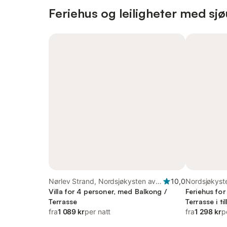
Feriehus og leiligheter med sjø
Nørlev Strand, Nordsjøkysten av
10,0
Nordsjøkyst
Danmark
Villa for 4 personer, med Balkong /
Nordjylland
Feriehus for
Terrasse
Terrasse i t
fra
1 089 kr
per natt
Sauna
fra
1 298 kr
p