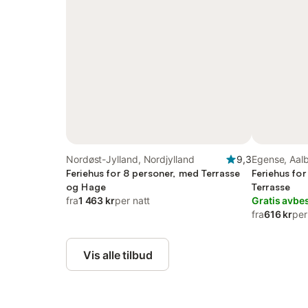
Nordøst-Jylland, Nordjylland
9,3
Egense, Aal
Feriehus for 8 personer, med Terrasse
Feriehus fo
og Hage
Terrasse
fra
1 463 kr
per natt
Gratis avbes
fra
616 kr
per
Vis alle tilbud