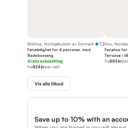
Blokhus, Nordsjøkysten av Danmark
7,3
Hou, Nordøs
Ferieleilighet for 4 personer, med
Feriehus fo
Badebasseng
Terrasse i ti
Gratis avbestilling
fra
693 kr
per
fra
924 kr
per natt
Vis alle tilbud
Save up to 10% with an acco
When you are logged in you will always 