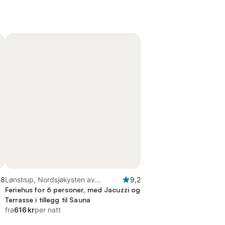
,8
Lønstrup, Nordsjøkysten av
9,2
Danmark
Feriehus for 6 personer, med Jacuzzi og
Terrasse i tillegg til Sauna
fra
616 kr
per natt