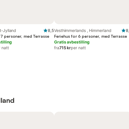
t-Jylland
8,5
Vesthimmerlands , Himmerland
8
r 7 personer, med Terrasse
Feriehus for 6 personer, med Terrasse
tilling
Gratis avbestilling
 natt
fra
715 kr
per natt
lland