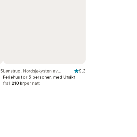
,5
Lønstrup, Nordsjøkysten av
9,3
Danmark
Feriehus for 5 personer, med Utsikt
fra
1 210 kr
per natt