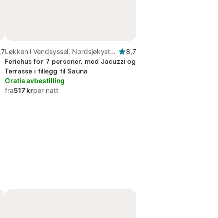
,7
Løkken i Vendsyssel, Nordsjøkysten
8,7
av Danmark
Feriehus for 7 personer, med Jacuzzi og
Terrasse i tillegg til Sauna
Gratis avbestilling
fra
517 kr
per natt