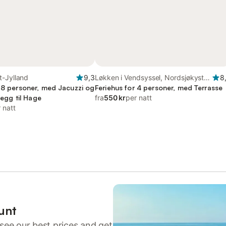
t-Jylland
9,3
Løkken i Vendsyssel, Nordsjøkysten
8
r 8 personer, med Jacuzzi og
av Danmark
Feriehus for 4 personer, med Terrasse
llegg til Hage
fra
550 kr
per natt
 natt
unt
see our best prices and get