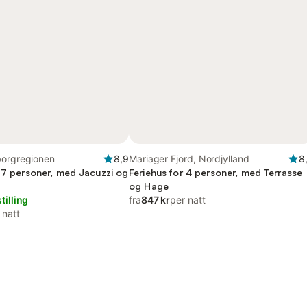
borgregionen
8,9
Mariager Fjord, Nordjylland
8
r 7 personer, med Jacuzzi og
Feriehus for 4 personer, med Terrasse
og Hage
tilling
fra
847 kr
per natt
 natt