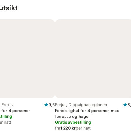
utsikt
 Frejus
9,5
Frejus, Draguignanregionen
8
et for 4 personer
Ferieleilighet for 4 personer, med
tilling
terrasse og hage
r natt
Gratis avbestilling
fra
1 220 kr
per natt