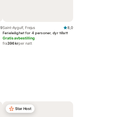
,9
Saint-Aygulf, Frejus
8,0
Ferieleilighet for 4 personer, dyr tillatt
Gratis avbestilling
fra
396 kr
per natt
Star Host