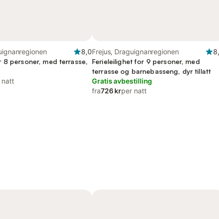
guignanregionen
8,0
Frejus, Draguignanregionen
8
 8 personer, med terrasse,
Ferieleilighet for 9 personer, med
terrasse og barnebasseng, dyr tillatt
 natt
Gratis avbestilling
fra
726 kr
per natt