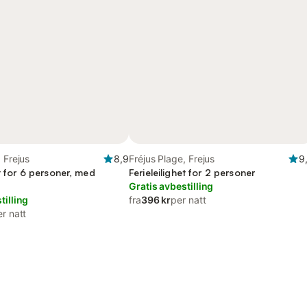
 Frejus
8,9
Fréjus Plage, Frejus
9
et for 6 personer, med
Ferieleilighet for 2 personer
Gratis avbestilling
tilling
fra
396 kr
per natt
r natt