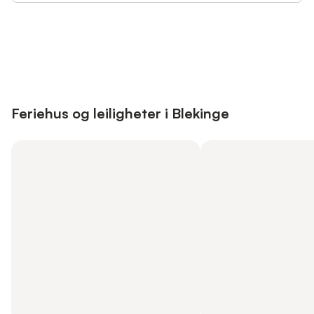
Save up to 10% on many properties with
Sign in
an account
Feriehus og leiligheter i Blekinge