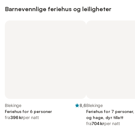
Barnevennlige feriehus og leiligheter
Blekinge
8,6
Blekinge
Feriehus for 6 personer
Feriehus for 7 personer
fra
396 kr
per natt
og hage, dyr tillatt
fra
704 kr
per natt