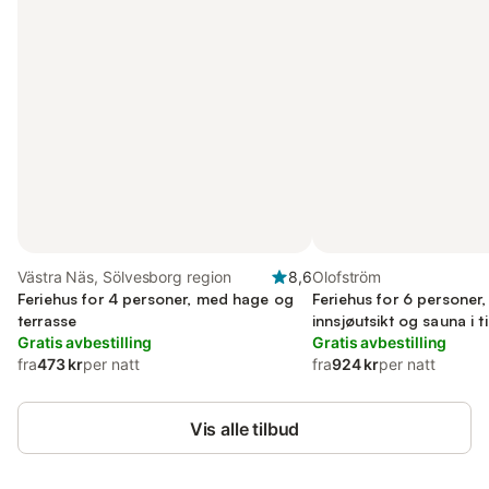
Västra Näs, Sölvesborg region
8,6
Olofström
Feriehus for 4 personer, med hage og
Feriehus for 6 personer
terrasse
innsjøutsikt og sauna i ti
Gratis avbestilling
Gratis avbestilling
fra
473 kr
per natt
fra
924 kr
per natt
Vis alle tilbud