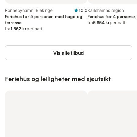
Ronnebyhamn, Blekinge
10,0
Karlshamns region
Feriehus for 5 personer, med hage og
Feriehus for 4 personer
terrasse
fra
5 854 kr
per natt
fra
1 562 kr
per natt
Vis alle tilbud
Feriehus og leiligheter med sjøutsikt