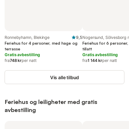
Ronnebyhamn, Blekinge
9,5
Nogersund, Sölvesborg 
Feriehus for 4 personer, med hage og
Feriehus for 6 personer
terrasse
tillatt
Gratis avbestilling
Gratis avbestilling
fra
748 kr
per natt
fra
1 144 kr
per natt
Vis alle tilbud
Feriehus og leiligheter med gratis
avbestilling