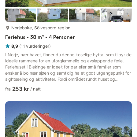
mer...
Norjeboke, Sölvesborg region
Feriehus • 38 m² • 4 Personer
8,9
(
11
vurderinger
)
I Norje, nær havet, finner du denne koselige hytta, som tilbyr de
ideelle rammene for en uforglemmelig og avslappende ferie.
Feriehuset i Blekinge er ideelt for par eller små familier som
ønsker å bo nær sjøen og samtidig ha et godt utgangspunkt for
sightseeing og aktiviteter. Fordi området rundt huset og
området rundt har mye å tilby. Hvis du vil slappe av i en god
253 kr
fra
/
natt
beliggenhet for turer til Sölvesborg, Karlshamn eller Skåne
Ivösjön, er dette stedet for deg. Nyt en herlig svømmetur i
havet ved Pukaviks Bay i Blekinge skjærgård.