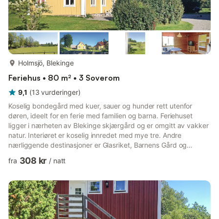
mer...
Holmsjö, Blekinge
Feriehus • 80 m² • 3 Soverom
9,1
(
13
vurderinger
)
Koselig bondegård med kuer, sauer og hunder rett utenfor
døren, ideelt for en ferie med familien og barna. Feriehuset
ligger i nærheten av Blekinge skjærgård og er omgitt av vakker
natur. Interiøret er koselig innredet med mye tre. Andre
nærliggende destinasjoner er Glasriket, Barnens Gård og
Räntemåla Gård med sin elgpark. Fra huset har du en vakker
308 kr
fra
/
natt
utsikt over de grønne omgivelsene. Det er gode
shoppingmuligheter i Karlskrona, hvor det også er mange og
hyggelige kafeer og restauranter. Et hus med gode muligheter
for en fantastisk ferie med familien og nær naturen.