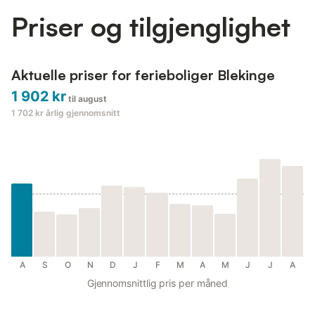
S...
Priser og tilgjenglighet
Aktuelle priser for ferieboliger Blekinge
1 902 kr
til august
1 702 kr
årlig gjennomsnitt
A
S
O
N
D
J
F
M
A
M
J
J
A
Gjennomsnittlig pris per måned