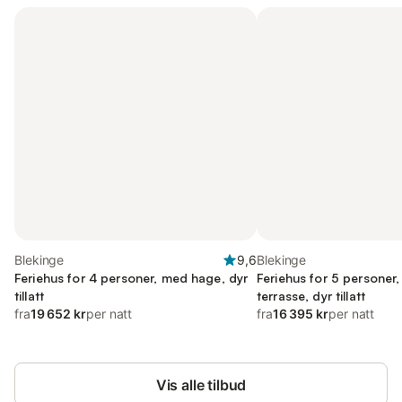
Blekinge
9,6
Blekinge
Feriehus for 4 personer, med hage, dyr
Feriehus for 5 personer
tillatt
terrasse, dyr tillatt
fra
19 652 kr
per natt
fra
16 395 kr
per natt
Vis alle tilbud