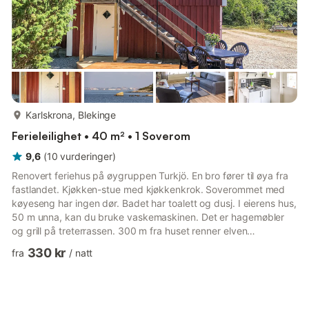
mer...
Karlskrona, Blekinge
Ferieleilighet • 40 m² • 1 Soverom
9,6
(
10
vurderinger
)
Renovert feriehus på øygruppen Turkjö. En bro fører til øya fra
fastlandet. Kjøkken-stue med kjøkkenkrok. Soverommet med
køyeseng har ingen dør. Badet har toalett og dusj. I eierens hus,
50 m unna, kan du bruke vaskemaskinen. Det er hagemøbler
og grill på treterrassen. 300 m fra huset renner elven
Målaviken, hvor du kan fiske, bade eller bade fra klipper samt
330 kr
fra
/
natt
en liten sandstrand. En større offentlig badeplass med
sommerkiosk ligger 800 m fra leiligheten. Butikker, en
restaurant og en kafé finner du på den nærmeste øya, Sturkö.
Flere servicetilbud finnes i Karlskrona (30 km). Utfluktsbåten