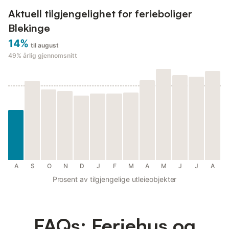
Aktuell tilgjengelighet for ferieboliger
Blekinge
14%
til august
49%
årlig gjennomsnitt
A
S
O
N
D
J
F
M
A
M
J
J
A
Prosent av tilgjengelige utleieobjekter
FAQs: Feriehus og