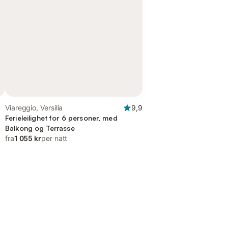
Viareggio, Versilia
9,9
Ferieleilighet for 6 personer, med
Balkong og Terrasse
fra
1 055 kr
per natt