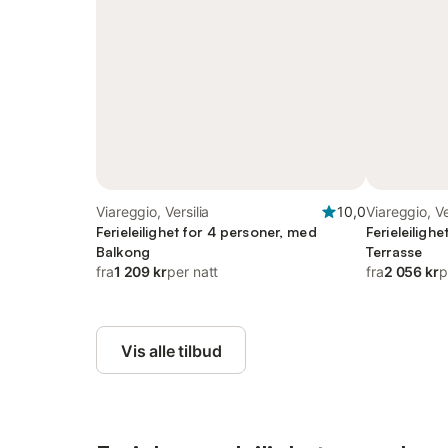
Viareggio, Versilia
10,0
Viareggio, Ve
Ferieleilighet for 4 personer, med
Ferieleiligh
Balkong
Terrasse
fra
1 209 kr
per natt
fra
2 056 kr
p
Vis alle tilbud