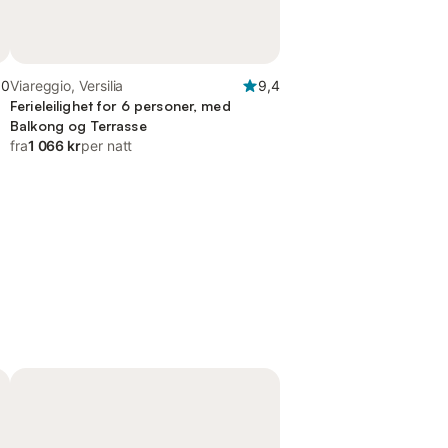
,0
Viareggio, Versilia
9,4
Ferieleilighet for 6 personer, med
Balkong og Terrasse
fra
1 066 kr
per natt