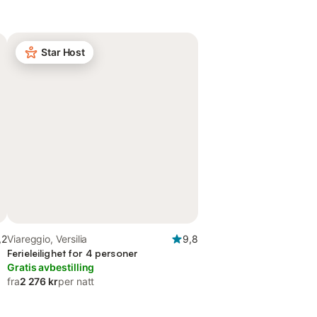
Star Host
,2
Viareggio, Versilia
9,8
Ferieleilighet for 4 personer
Gratis avbestilling
fra
2 276 kr
per natt