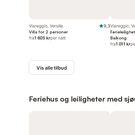
Viareggio, Versilia
9,3
Viareggio, Ve
Villa for 2 personer
Ferieleiligh
fra
1 605 kr
per natt
Balkong
fra
1 011 kr
pe
Vis alle tilbud
Feriehus og leiligheter med sjø