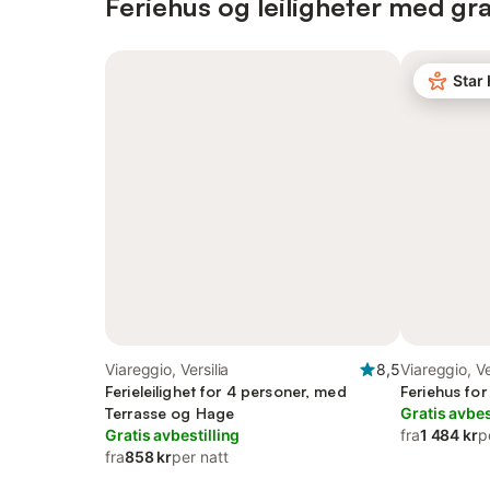
Feriehus og leiligheter med grat
Star
Viareggio, Versilia
8,5
Viareggio, Ve
Ferieleilighet for 4 personer, med
Feriehus for
Terrasse og Hage
Gratis avbes
Gratis avbestilling
fra
1 484 kr
p
fra
858 kr
per natt