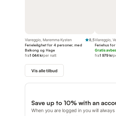
Viareggio, Maremma Kysten
8,5
Viareggio, Ve
Ferieleilighet for 4 personer, med
Feriehus fo
Balkong og Hage
Gratis avbes
fra
1 044 kr
per natt
fra
1 979 kr
p
Vis alle tilbud
Save up to 10% with an acco
When you are logged in you will always 