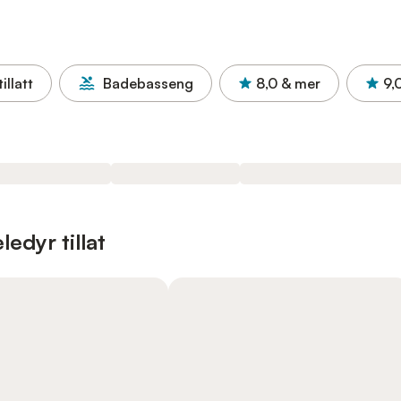
illatt
Badebasseng
8,0
& mer
9,
edyr tillat