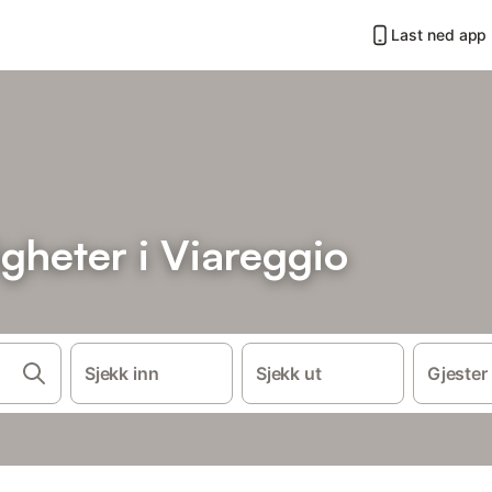
Last ned app
igheter i Viareggio
Sjekk inn
Sjekk ut
Gjester