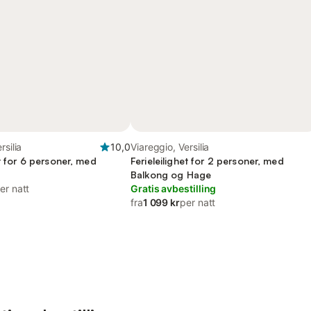
rsilia
10,0
Viareggio, Versilia
et for 6 personer, med
Ferieleilighet for 2 personer, med
Balkong og Hage
er natt
Gratis avbestilling
fra
1 099 kr
per natt