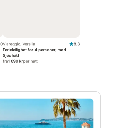
,0
Viareggio, Versilia
8,8
Ferieleilighet for 4 personer, med
Sjøutsikt
fra
1 099 kr
per natt