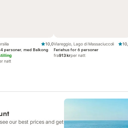
rsilia
10,0
Viareggio, Lago di Massaciuccoli
10
r 4 personer, med Balkong
Feriehus for 6 personer
tilling
fra
913 kr
per natt
er natt
unt
see our best prices and get