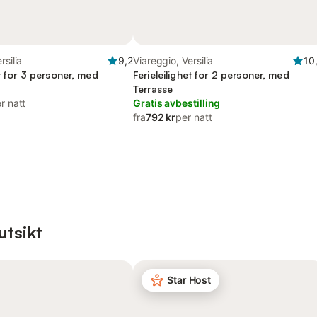
rsilia
9,2
Viareggio, Versilia
10
et for 3 personer, med
Ferieleilighet for 2 personer, med
Terrasse
r natt
Gratis avbestilling
fra
792 kr
per natt
utsikt
Star Host