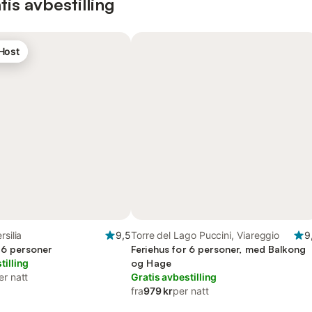
is avbestilling
 Host
rsilia
9,5
Torre del Lago Puccini, Viareggio
9
 6 personer
Feriehus for 6 personer, med Balkong
tilling
og Hage
er natt
Gratis avbestilling
fra
979 kr
per natt