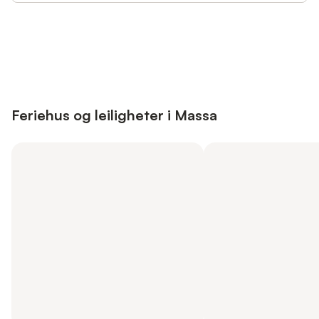
Save up to 10% on many properties with
Sign in
an account
Feriehus og leiligheter i Massa