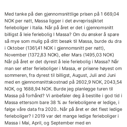
Med tanke på den gjennomsnittlige prisen på 1 669,04
NOK per natt, Massa ligger i det øvreprissjiktet
ferieboliger i Italia. Når på året er det i gjennomsnitt
billigst å leie feriebolig I Massa? Om du ønsker å spare
så mye som mulig på ditt besøk til Massa, burde du dra
i Oktober (1361,41 NOK i gjennomsnitt per natt),
November (1372,83 NOK), eller Mars (1495,03 NOK)
Når på året er det dyrest å leie feriebolig i Massa? Når
man ser etter ferieboliger i Massa, er prisene høyest om
sommeren, fra dyrest til billigst, August, Juli and Juni
med en gjennomsnittskostnad på 2602,9 NOK, 2043,54
NOK, og 1688,94 NOK. Burde jeg planlegge turen til
Massa på forhånd? Vi anbefaler deg å bestille i god tid i
Massa ettersom bare 38 % av ferieboligene er ledige, i
følge våre data fra 2020.. Når på året er det flest ledige
ferieboliger? I 2019 var det mange ledige ferieboliger i
Massa i Mai, April, og September med en