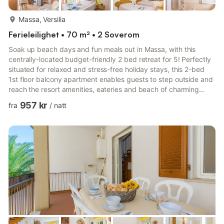
mer...
Massa, Versilia
Ferieleilighet • 70 m² • 2 Soverom
Soak up beach days and fun meals out in Massa, with this
centrally-located budget-friendly 2 bed retreat for 5! Perfectly
situated for relaxed and stress-free holiday stays, this 2-bed
1st floor balcony apartment enables guests to step outside and
reach the resort amenities, eateries and beach of charming
Massa, with ease. Internally, guests can enjoy unwinding on the
957 kr
fra
/
natt
sofa in the inviting open-plan living room, at any time of year,
with a balcony for alfresco dining accompanied by a flat screen
TV and free WiFi access. The open plan accommodation is also
suitable for those looking to prepar...