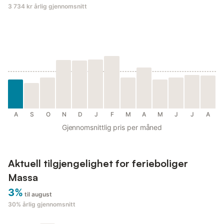
3 734 kr
årlig gjennomsnitt
A
S
O
N
D
J
F
M
A
M
J
J
A
Gjennomsnittlig pris per måned
Aktuell tilgjengelighet for ferieboliger
Massa
3%
til august
30%
årlig gjennomsnitt