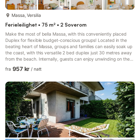
mer...
Massa, Versilia
Ferieleilighet • 75 m² • 2 Soverom
Make the most of bella Massa, with this conveniently placed
Duplex for flexible budget-conscious groups! Located in the
beating heart of Massa, groups and families can easily soak up
the coast, with this versatile 2 bed duplex just 30 metres away
from the beach. Internally, guests can enjoy unwinding on the
sofa in the spacious open plan Living room, at any time of year;
957 kr
fra
/
natt
with a balcony to one side of the room complemented by a
covered alfresco dining terrace to the other. A charming Kitchen
Diner equipped with a breakfast dining table and a cooker hob,
oven, electric kettle and fridge freez...