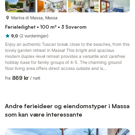
mer...
Marina di Massa, Massa
Ferieleilighet • 100 m² • 3 Soverom
9,0
(
2
vurderinger
)
Enjoy an authentic Tuscan break close to the beaches, from this
lovely garden retreat in Massa! This bright and spacious
modern duplex-level retreat provides a versatile and carefree
holiday base for family groups of 4-5. The charming ground
floor living area offers direct access outside and is
complemented by a comfy sofa, small flat screen TV, an
869 kr
fra
/
natt
adjoining kitchenette and a round dining table. Upstairs, the
flexible family-friendly sleeping accommodation is
accompanied by private laundry facilities and a modern fitted
shower room. Outside, the retreat benefits from a lovely private
garden...
Andre ferieideer og eiendomstyper i Massa
som kan være interessante