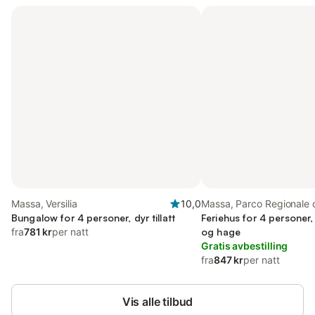
Massa, Versilia
10,0
Massa, Parco Regionale d
Bungalow for 4 personer, dyr tillatt
Apuane
Feriehus for 4 personer
fra
781 kr
per natt
og hage
Gratis avbestilling
fra
847 kr
per natt
Vis alle tilbud