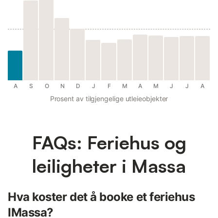
A
S
O
N
D
J
F
M
A
M
J
J
A
Prosent av tilgjengelige utleieobjekter
FAQs: Feriehus og
leiligheter i Massa
Hva koster det å booke et feriehus
IMassa?