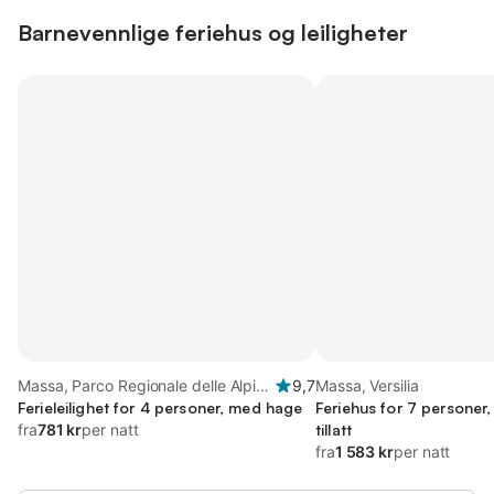
Barnevennlige feriehus og leiligheter
Massa, Parco Regionale delle Alpi
9,7
Massa, Versilia
Apuane
Ferieleilighet for 4 personer, med hage
Feriehus for 7 personer
fra
781 kr
per natt
tillatt
fra
1 583 kr
per natt