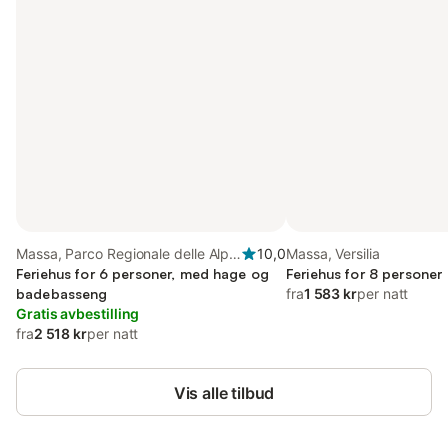
Massa, Parco Regionale delle Alpi
10,0
Massa, Versilia
Apuane
Feriehus for 6 personer, med hage og
Feriehus for 8 personer
badebasseng
fra
1 583 kr
per natt
Gratis avbestilling
fra
2 518 kr
per natt
Vis alle tilbud