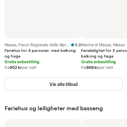
Massa, Parco Regionale delle Alpi
9,8
Marina di Massa, Massa
Apuane
Feriehus for 4 personer, med balkong
Ferieleilighet for 5 per
og hage
balkong og hage
Gratis avbestilling
Gratis avbestilling
fra
902 kr
per natt
fra
968 kr
per natt
Vis alle tilbud
Feriehus og leiligheter med basseng