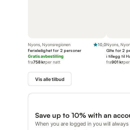
Nyons, Nyonsregionen
10,0
Nyons, Nyon
Ferieleilighet for 2 personer
Gîte for 2 p
Gratis avbestilling
i tillegg ti
fra
758 kr
per natt
fra
901 kr
per
Vis alle tilbud
Save up to 10% with an acco
When you are logged in you will always 