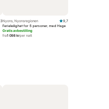
,3
Nyons, Nyonsregionen
9,7
Ferieleilighet for 5 personer, med Hage
Gratis avbestilling
fra
1 098 kr
per natt