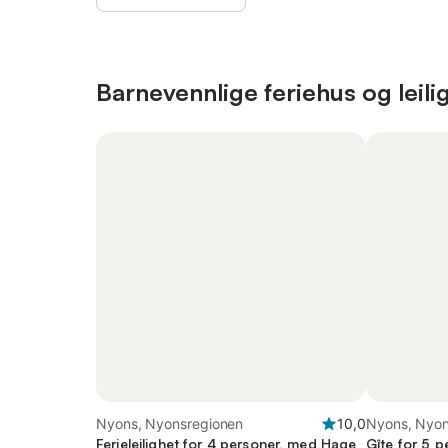
Barnevennlige feriehus og leili
Nyons, Nyonsregionen
10,0
Nyons, Nyon
Ferieleilighet for 4 personer, med Hage
Gîte for 5 