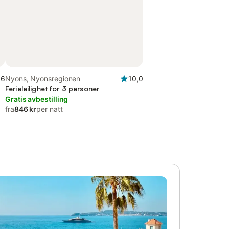
,6
Nyons, Nyonsregionen
10,0
e
Ferieleilighet for 3 personer
Gratis avbestilling
fra
846 kr
per natt