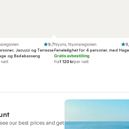
sregionen
9,7
Nyons, Nyonsregionen
9
ersoner, Jacuzzi og Terrasse
Ferieleilighet for 4 personer, med Hag
l Hage og Badebasseng
Gratis avbestilling
 natt
fra
1 120 kr
per natt
unt
see our best prices and get