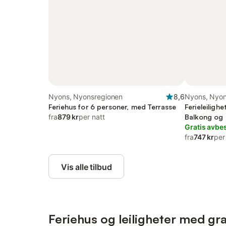
Nyons, Nyonsregionen
8,6
Nyons, Nyon
Feriehus for 6 personer, med Terrasse
Ferieleiligh
fra
879 kr
per natt
Balkong og
Gratis avbes
fra
747 kr
per
Vis alle tilbud
Feriehus og leiligheter med grat