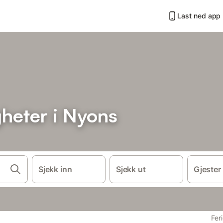
Last ned app
gheter i Nyons
Sjekk inn
Sjekk ut
Gjester
Fer