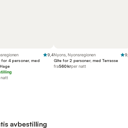
sregionen
9,4
Nyons, Nyonsregionen
9
et for 4 personer, med
Gîte for 2 personer, med Terrasse
 Hage
fra
560 kr
per natt
tilling
 natt
is avbestilling