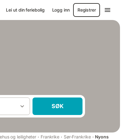
Lei ut din feriebolig
Logg inn
Registrer
SØK
·
·
·
iehus og leiligheter
Frankrike
Sør-Frankrike
Nyons