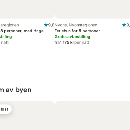
sregionen
9,8
Nyons, Nyonsregionen
9
r 8 personer, med Hage
Feriehus for 5 personer
tilling
Gratis avbestilling
 natt
fra
1 175 kr
per natt
um av byen
 Host