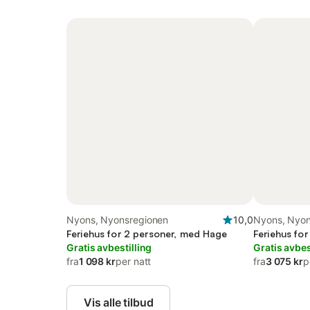
Nyons, Nyonsregionen
10,0
Nyons, Nyon
Feriehus for 2 personer, med Hage
Feriehus fo
Gratis avbestilling
Gratis avbes
fra
1 098 kr
per natt
fra
3 075 kr
p
Vis alle tilbud