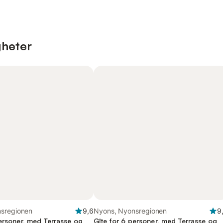
gheter
sregionen
9,6
Nyons, Nyonsregionen
9
personer, med Terrasse og
Gîte for 6 personer, med Terrasse og