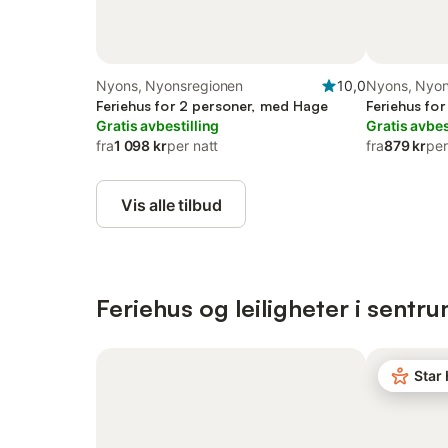
Nyons, Nyonsregionen
10,0
Nyons, Nyon
Feriehus for 2 personer, med Hage
Feriehus fo
Gratis avbestilling
Gratis avbes
fra
1 098 kr
per natt
fra
879 kr
per
Vis alle tilbud
Feriehus og leiligheter i sentr
Star