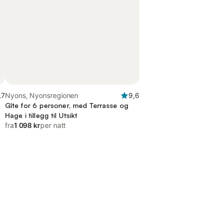
,7
Nyons, Nyonsregionen
9,6
Gîte for 6 personer, med Terrasse og
Hage i tillegg til Utsikt
fra
1 098 kr
per natt