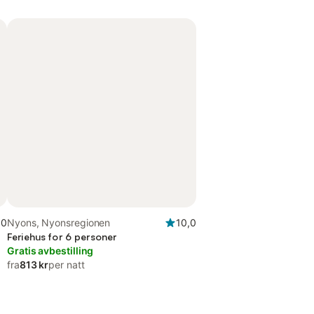
,0
Nyons, Nyonsregionen
10,0
Feriehus for 6 personer
Gratis avbestilling
fra
813 kr
per natt