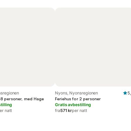
sregionen
Nyons, Nyonsregionen
5
r 8 personer, med Hage
Feriehus for 2 personer
tilling
Gratis avbestilling
er natt
fra
571 kr
per natt