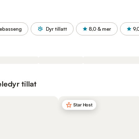
ebasseng
Dyr tillatt
8,0
& mer
9,
edyr tillat
Star Host