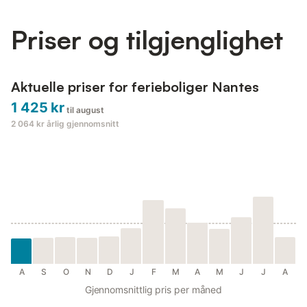
conviviality, its pretty private courtyard in...
Priser og tilgjenglighet
Aktuelle priser for ferieboliger Nantes
1 425 kr
til august
2 064 kr
årlig gjennomsnitt
A
S
O
N
D
J
F
M
A
M
J
J
A
Gjennomsnittlig pris per måned