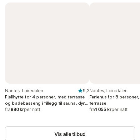
Nantes, Loiredalen
9,2
Nantes, Loiredalen
Fjellhytte for 4 personer, med terrasse
Feriehus for 8 personer
og badebasseng i tillegg til sauna, dyr
terrasse
tillatt
fra
880 kr
per natt
fra
1 055 kr
per natt
Vis alle tilbud