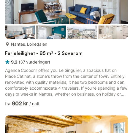
mer...
Nantes, Loiredalen
Ferieleilighet • 85 m² • 2 Soverom
9,2
(
37
vurderinger
)
Agence Cocoonr offers you Le Singulier, a spacious flat on
Place Catinat, a stone's throw from the center of town. Entirely
renovated with quality materials, it has two bedrooms and can
comfortably accommodate 4 travelers. If you're spending a few
days or weeks in Nantes, whether on business, on holiday or
just for the weekend, don't miss out on a stay in this
902 kr
fra
/
natt
comfortable flat! With a surface area of 84 m², it's ideally
located in a quiet area between Place Mellinet and Place
Canclaux, with an unobstructed view over Place Catinat. On the
second floor with lift, the flat is composed as follo...