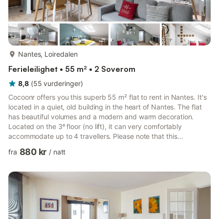
mer...
Nantes, Loiredalen
Ferieleilighet • 55 m² • 2 Soverom
8,8
(
55
vurderinger
)
Cocoonr offers you this superb 55 m² flat to rent in Nantes. It's
located in a quiet, old building in the heart of Nantes. The flat
has beautiful volumes and a modern and warm decoration.
Located on the 3ᵉ floor (no lift), it can very comfortably
accommodate up to 4 travellers. Please note that this
accommodation is eligible for the mobility lease. The
880 kr
fra
/
natt
accommodation consists of a living room, a fitted kitchen, a
lounge, two bedrooms and a shower room. 4* hotel-quality linen
is provided, with beds made up on arrival. We're waiting for
you! The accommodation comprises - A lounge area with sof...