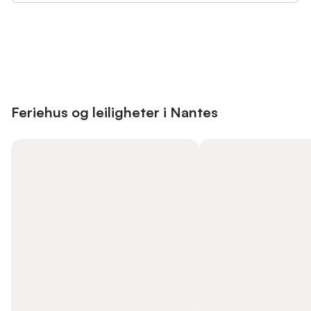
Save up to 10% on many properties with
Sign in
an account
Feriehus og leiligheter i Nantes