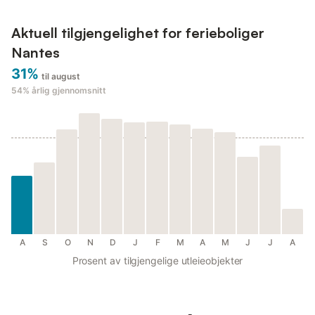
Aktuell tilgjengelighet for ferieboliger
Nantes
31%
til august
54%
årlig gjennomsnitt
A
S
O
N
D
J
F
M
A
M
J
J
A
Prosent av tilgjengelige utleieobjekter