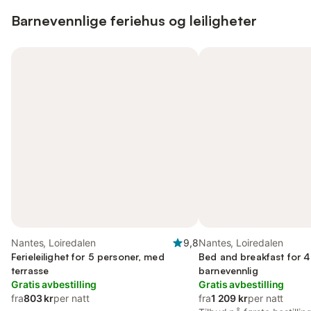
Barnevennlige feriehus og leiligheter
Nantes, Loiredalen
9,8
Nantes, Loiredalen
Ferieleilighet for 5 personer, med
Bed and breakfast for 4
terrasse
barnevennlig
Gratis avbestilling
Gratis avbestilling
fra
803 kr
per natt
fra
1 209 kr
per natt