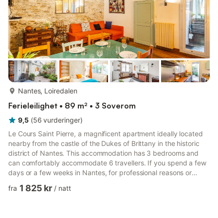
mer...
Nantes, Loiredalen
Ferieleilighet • 89 m² • 3 Soverom
9,5
(
56
vurderinger
)
Le Cours Saint Pierre, a magnificent apartment ideally located
nearby from the castle of the Dukes of Brittany in the historic
district of Nantes. This accommodation has 3 bedrooms and
can comfortably accommodate 6 travellers. If you spend a few
days or a few weeks in Nantes, for professional reasons or
holidays / weekends, don't miss to stay in this unique place!
1 825 kr
fra
/
natt
The apartment is located in an old building facing this famous
esplanade, Le Cours Saint Pierre. Its assets are numerous : the
charm of its stone walls, an atypical layout conducive to