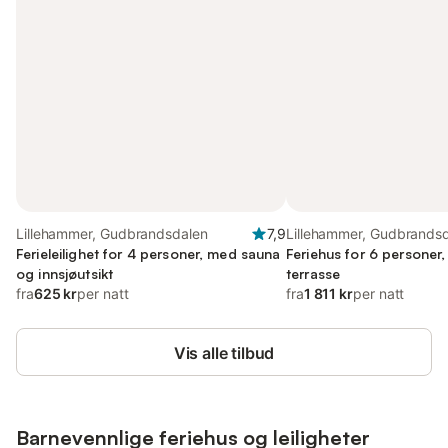
Lillehammer, Gudbrandsdalen
7,9
Lillehammer, Gudbrands
Ferieleilighet for 4 personer, med sauna
Feriehus for 6 personer
og innsjøutsikt
terrasse
fra
625 kr
per natt
fra
1 811 kr
per natt
Vis alle tilbud
Barnevennlige feriehus og leiligheter