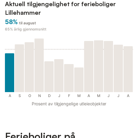
Aktuell tilgjengelighet for ferieboliger
Lillehammer
58%
til august
65%
årlig gjennomsnitt
A
S
O
N
D
J
F
M
A
M
J
J
A
Prosent av tilgjengelige utleieobjekter
Ferieboliger på