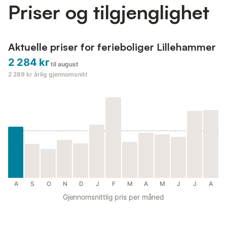
Priser og tilgjenglighet
Aktuelle priser for ferieboliger Lillehammer
2 284 kr
til august
2 289 kr
årlig gjennomsnitt
A
S
O
N
D
J
F
M
A
M
J
J
A
Gjennomsnittlig pris per måned