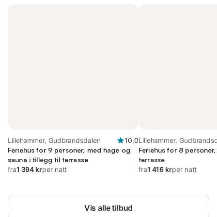
Lillehammer, Gudbrandsdalen
10,0
Lillehammer, Gudbrands
Feriehus for 9 personer, med hage og
Feriehus for 8 personer
sauna i tillegg til terrasse
terrasse
fra
1 394 kr
per natt
fra
1 416 kr
per natt
Vis alle tilbud