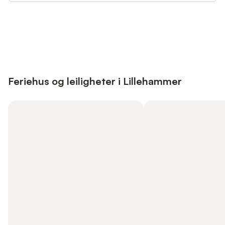
Save up to 10% on many properties with
Sign in
an account
Feriehus og leiligheter i Lillehammer