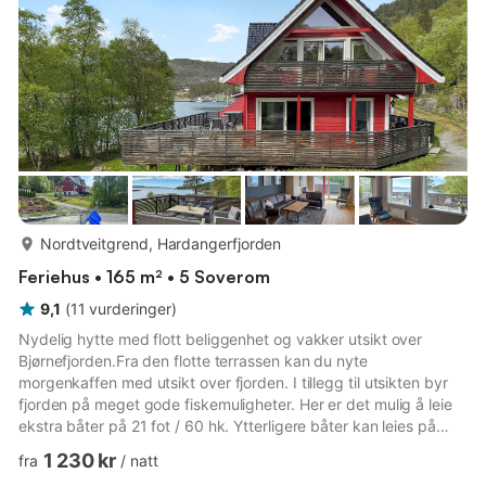
bordtennis. Mange utfluktsmuli...
mer...
Nordtveitgrend, Hardangerfjorden
Feriehus • 165 m² • 5 Soverom
9,1
(
11
vurderinger
)
Nydelig hytte med flott beliggenhet og vakker utsikt over
Bjørnefjorden.Fra den flotte terrassen kan du nyte
morgenkaffen med utsikt over fjorden. I tillegg til utsikten byr
fjorden på meget gode fiskemuligheter. Her er det mulig å leie
ekstra båter på 21 fot / 60 hk. Ytterligere båter kan leies på
forespørsel. En ekstra fryser med 400 l kapasitet er tilgjengelig.
1 230 kr
fra
/
natt
Båtsesongen varer fra 1. april til 31. oktober, ellers etter avtale