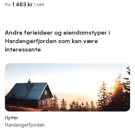
hagemøbler og grill. Feriehuset er praktisk og komfortabelt
1 483 kr
fra
/
natt
innredet. I stuen kan du nyte peisvarmen på kalde dager mens
du koser deg foran TV'en som har hundrevis av internasjonale
kanaler, hvorav mange tyske via Astra1. Norsk TV er NRK1, 2 og
3. Gratis trådløst internett via fi...
Andre ferieideer og eiendomstyper i
Hardangerfjorden som kan være
interessante
Hytter
Hardangerfjorden