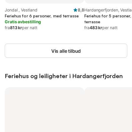
Jondal , Vestland
8,8
Hardangerfjorden, Vestl
Feriehus for 6 personer, med terrasse
Feriehus for 5 personer
Gratis avbestilling
terrasse
fra
813 kr
per natt
fra
483 kr
per natt
Vis alle tilbud
Feriehus og leiligheter i Hardangerfjorden