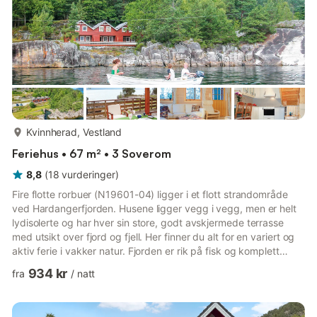
mer...
Kvinnherad, Vestland
Feriehus • 67 m² • 3 Soverom
8,8
(
18
vurderinger
)
Fire flotte rorbuer (N19601-04) ligger i et flott strandområde
ved Hardangerfjorden. Husene ligger vegg i vegg, men er helt
lydisolerte og har hver sin store, godt avskjermede terrasse
med utsikt over fjord og fjell. Her finner du alt for en variert og
aktiv ferie i vakker natur. Fjorden er rik på fisk og komplett
fiskeutstyr kan leies. Flere sandstrender og båthavner, turstier,
934 kr
fra
/
natt
naturgolf, ballbaner og et naturreservat ligger i nærheten. Flere
motorbåter til leie, hvorav de fleste er utstyrt med ekkolodd.
Forhåndsbestilling påkrevd! Felles: badstue, biljard og