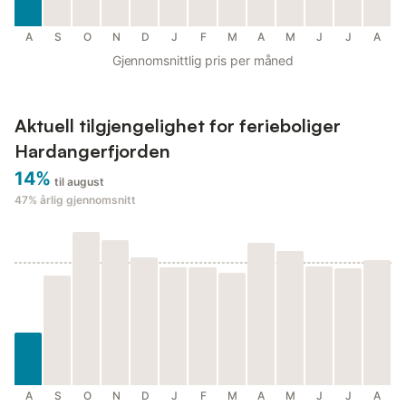
A
S
O
N
D
J
F
M
A
M
J
J
A
Gjennomsnittlig pris per måned
Aktuell tilgjengelighet for ferieboliger
Hardangerfjorden
14%
til august
47%
årlig gjennomsnitt
A
S
O
N
D
J
F
M
A
M
J
J
A