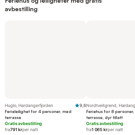
Feriehus og leiligheter med gratis
avbestilling
Huglo, Hardangerfjorden
9,6
Nordtveitgrend, Hardang
Ferieleilighet for 4 personer, med
Feriehus for 8 personer
terrasse
terrasse, dyr tillatt
Gratis avbestilling
Gratis avbestilling
fra
791 kr
per natt
fra
1 065 kr
per natt