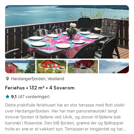
med utleier.Opplev flotte naturfenomener som isbreen
Folgefonna, den spektakulære fossen Låtefossen og den
populære klippen Trolltunga.
mer...
Hardangerfjorden, Vestland
Feriehus • 132 m² • 4 Soverom
9,1
(
47
vurderinger
)
Dette praktfulle feriehuset har en stor terrasse med flott utsikt
over Hardangerfjorden. Her har man panoramautsikt langt
innover fjorden til fjellene ved Ulvik, og utover til fjellene bak
baroniet i Rosendal. Den blå fjorden, grønne lier og fjelltopper
hvite av snø er et vakkert syn. Terrassen er inngjerdet og har