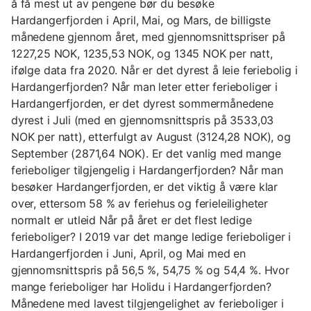
å få mest ut av pengene bør du besøke
Hardangerfjorden i April, Mai, og Mars, de billigste
månedene gjennom året, med gjennomsnittspriser på
1227,25 NOK, 1235,53 NOK, og 1345 NOK per natt,
ifølge data fra 2020. Når er det dyrest å leie feriebolig i
Hardangerfjorden? Når man leter etter ferieboliger i
Hardangerfjorden, er det dyrest sommermånedene
dyrest i Juli (med en gjennomsnittspris på 3533,03
NOK per natt), etterfulgt av August (3124,28 NOK), og
September (2871,64 NOK). Er det vanlig med mange
ferieboliger tilgjengelig i Hardangerfjorden? Når man
besøker Hardangerfjorden, er det viktig å være klar
over, ettersom 58 % av feriehus og ferieleiligheter
normalt er utleid Når på året er det flest ledige
ferieboliger? I 2019 var det mange ledige ferieboliger i
Hardangerfjorden i Juni, April, og Mai med en
gjennomsnittspris på 56,5 %, 54,75 % og 54,4 %. Hvor
mange ferieboliger har Holidu i Hardangerfjorden?
Månedene med lavest tilgjengelighet av ferieboliger i