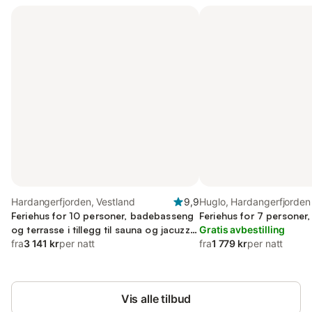
Hardangerfjorden, Vestland
9,9
Huglo, Hardangerfjorden
Feriehus for 10 personer, badebasseng
Feriehus for 7 personer
og terrasse i tillegg til sauna og jacuzzi,
Gratis avbestilling
barnevennlig
fra
3 141 kr
per natt
fra
1 779 kr
per natt
Vis alle tilbud