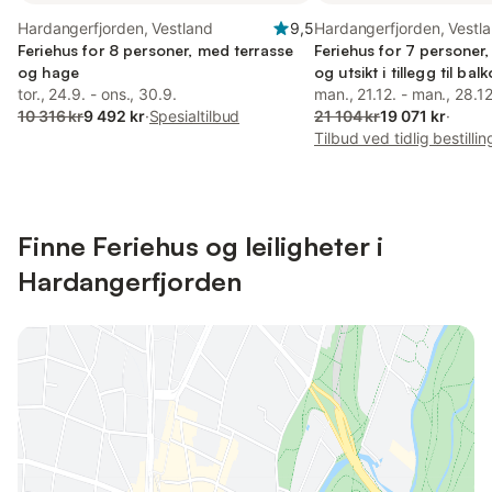
Hardangerfjorden, Vestland
9,5
Hardangerfjorden, Vestl
Feriehus for 8 personer, med terrasse
Feriehus for 7 personer,
og hage
og utsikt i tillegg til bal
tor., 24.9. - ons., 30.9.
man., 21.12. - man., 28.12
10 316 kr
9 492 kr
·
Spesialtilbud
21 104 kr
19 071 kr
·
Tilbud ved tidlig bestillin
Finne Feriehus og leiligheter i
Hardangerfjorden