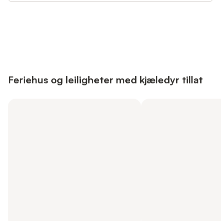
Save up to 10% on many properties with
Sign in
an account
Feriehus og leiligheter med kjæledyr tillat