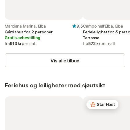
Marciana Marina, Elba
9,5
Campo nell'Elba, Elba
Gårdshus for 2 personer
Ferieleilighet for 3 per
Gratis avbestilling
Terrasse
fra
913 kr
per natt
fra
572 kr
per natt
Vis alle tilbud
Feriehus og leiligheter med sjøutsikt
Star Host