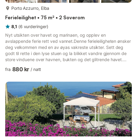
mer...
Porto Azzurro, Elba
Ferieleilighet • 75 m² • 2 Soverom
8,1
(
6
vurderinger
)
Nyt utsikten over havet og marinaen, og opplev en
avslappende ferie rett ved vannet.Denne ferieleiligheten ønsker
deg velkommen med en av øyas vakreste utsikter. Sett deg
godt til rette i den lyse stuen og la blikket vandre gjennom de
store vinduene over havnen, bukten og det glitrende havet.
Den moderniserte leiligheten kombinerer behagelig bokomfort
880 kr
fra
/
natt
med en utmerket beliggenhet. Slå deg ned ved spisebordet,
planlegg dagens utflukter eller nyt den spesielle stemningen når
båtene seiler inn og ut av havnen. Det praktiske kjøkkenet har
alt du trenger for å tilberede måltidene dine.Gå ut på ba...