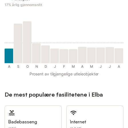
17%
årlig gjennomsnitt
A
S
O
N
D
J
F
M
A
M
J
J
A
Prosent av tilgjengelige utleieobjekter
De mest populære fasilitetene i Elba
Badebasseng
Internet