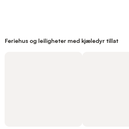
Save up to 10% on many properties with
Sign in
an account
Feriehus og leiligheter med kjæledyr tillat