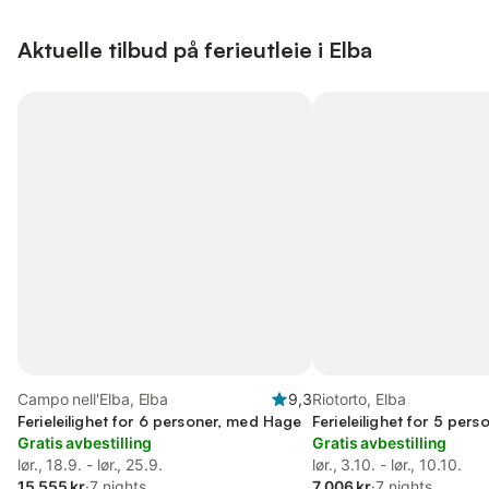
Aktuelle tilbud på ferieutleie i Elba
Campo nell'Elba, Elba
9,3
Riotorto, Elba
Ferieleilighet for 6 personer, med Hage
Ferieleilighet for 5 pers
Gratis avbestilling
Gratis avbestilling
lør., 18.9. - lør., 25.9.
lør., 3.10. - lør., 10.10.
15 555 kr
·
7 nights
7 006 kr
·
7 nights