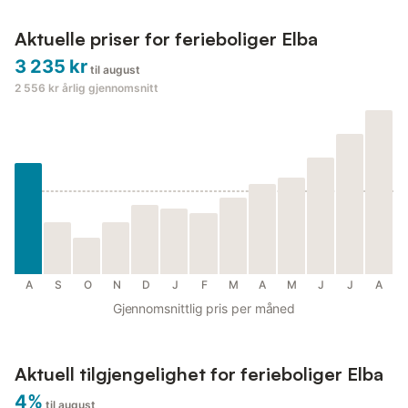
Aktuelle priser for ferieboliger Elba
3 235 kr
til august
2 556 kr
årlig gjennomsnitt
A
S
O
N
D
J
F
M
A
M
J
J
A
Gjennomsnittlig pris per måned
Aktuell tilgjengelighet for ferieboliger Elba
4%
til august