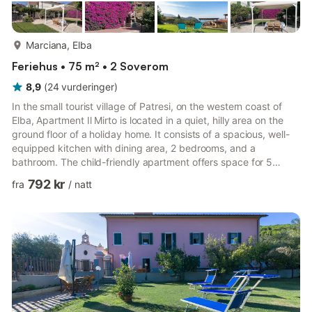
mer...
Marciana, Elba
Feriehus • 75 m² • 2 Soverom
8,9
(
24
vurderinger
)
In the small tourist village of Patresi, on the western coast of
Elba, Apartment Il Mirto is located in a quiet, hilly area on the
ground floor of a holiday home. It consists of a spacious, well-
equipped kitchen with dining area, 2 bedrooms, and a
bathroom. The child-friendly apartment offers space for 5
people. Amenities include Wi-Fi and satellite TV. A parking
792 kr
fra
/
natt
space is available on the property. The highlight is the outdoor
area, ideal for relaxing under the Mediterranean sun, with a
well-kept garden featuring typical vegetation and a terrace
furnished with garden furniture and a barbecu...