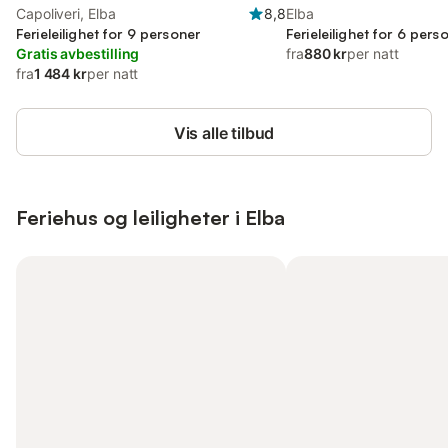
Capoliveri, Elba
8,8
Elba
Ferieleilighet for 9 personer
Ferieleilighet for 6 pers
Gratis avbestilling
fra
880 kr
per natt
fra
1 484 kr
per natt
Vis alle tilbud
Feriehus og leiligheter i Elba