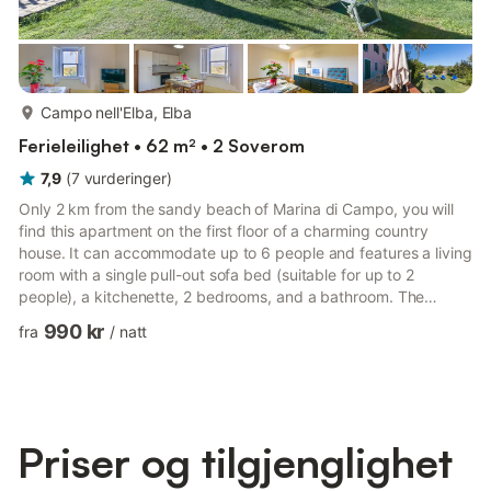
mer...
Campo nell'Elba, Elba
Ferieleilighet • 62 m² • 2 Soverom
7,9
(
7
vurderinger
)
Only 2 km from the sandy beach of Marina di Campo, you will
find this apartment on the first floor of a charming country
house. It can accommodate up to 6 people and features a living
room with a single pull-out sofa bed (suitable for up to 2
people), a kitchenette, 2 bedrooms, and a bathroom. The
apartment, also suitable for children, offers WLAN internet
990 kr
fra
/
natt
connection, satellite TV, high chair (on request), children's bed
(available for an extra fee), baby cot, and parking. You can
enjoy a large, fenced communal garden with a barbecue area
and sun loungers. The renowned resort of Marina di C...
Priser og tilgjenglighet