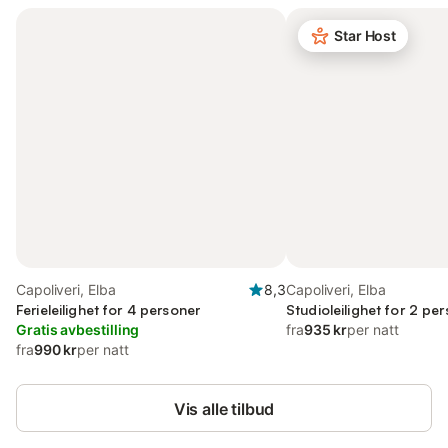
Star Host
Capoliveri, Elba
8,3
Capoliveri, Elba
Ferieleilighet for 4 personer
Studioleilighet for 2 pe
Gratis avbestilling
fra
935 kr
per natt
fra
990 kr
per natt
Vis alle tilbud