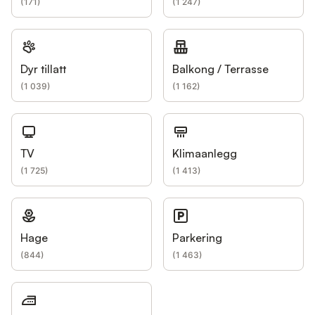
(
171
)
(
1 247
)
Dyr tillatt
Balkong / Terrasse
(
1 039
)
(
1 162
)
TV
Klimaanlegg
(
1 725
)
(
1 413
)
Hage
Parkering
(
844
)
(
1 463
)