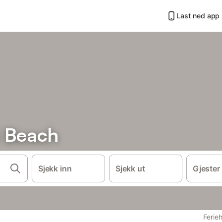
Last ned app
i Beach
Sjekk inn
Sjekk ut
Gjester
Ferieh