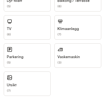
Dyr tillatt
Balkong / Terrasse
(
5
)
(
6
)
TV
Klimaanlegg
(
6
)
(
7
)
Parkering
Vaskemaskin
(
5
)
(
3
)
Utsikt
(
7
)