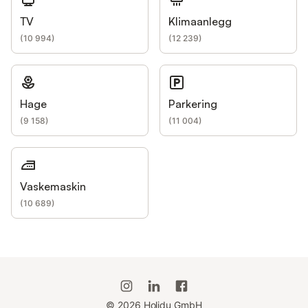
TV
Klimaanlegg
(
10 994
)
(
12 239
)
Hage
Parkering
(
9 158
)
(
11 004
)
Vaskemaskin
(
10 689
)
©
2026
Holidu GmbH