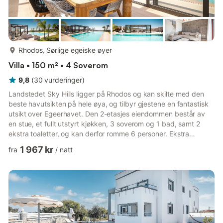
mer...
Rhodos, Sørlige egeiske øyer
Villa • 150 m² • 4 Soverom
9,8
(
30
vurderinger
)
Landstedet Sky Hills ligger på Rhodos og kan skilte med den
beste havutsikten på hele øya, og tilbyr gjestene en fantastisk
utsikt over Egeerhavet. Den 2-etasjes eiendommen består av
en stue, et fullt utstyrt kjøkken, 3 soverom og 1 bad, samt 2
ekstra toaletter, og kan derfor romme 6 personer. Ekstra
fasiliteter inkluderer høyhastighets Wi-Fi (egnet for
1 967 kr
fra
/
natt
videosamtaler), TV, klimaanlegg, vaskemaskin og spillkonsoll.
Ditt private uteområde inkluderer et basseng, en hage, en
overbygd terrasse, 3 balkonger, en grill og en utendørsdusj.
Eiendommen har tilgang til et felles uteområde som inkludere...