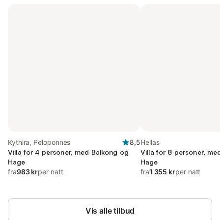
Kythira, Peloponnes
8,5
Hellas
Villa for 4 personer, med Balkong og
Villa for 8 personer, m
Hage
Hage
fra
983 kr
per natt
fra
1 355 kr
per natt
Vis alle tilbud