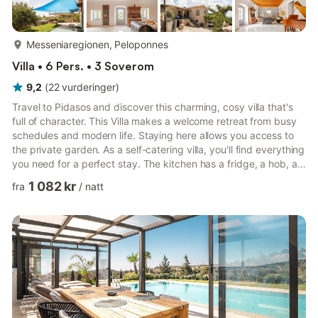
mer...
Messeniaregionen, Peloponnes
Villa • 6 Pers. • 3 Soverom
9,2
(
22
vurderinger
)
Travel to Pidasos and discover this charming, cosy villa that's
full of character. This Villa makes a welcome retreat from busy
schedules and modern life. Staying here allows you access to
the private garden. As a self-catering villa, you'll find everything
you need for a perfect stay. The kitchen has a fridge, a hob, an
oven, a toaster, a kettle, a coffee maker, a dishwasher and a
1 082 kr
fra
/
natt
freezer. The villa is a perfect place to relax and offers a
television, internet access and a music player. This villa has 3
bedrooms and can comfortably sleep 6. In the first bedroom,
you will find a queen bed. ...