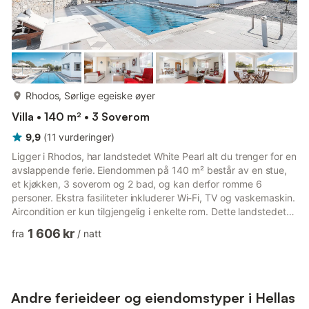
mer...
Rhodos, Sørlige egeiske øyer
Villa • 140 m² • 3 Soverom
9,9
(
11
vurderinger
)
Ligger i Rhodos, har landstedet White Pearl alt du trenger for en
avslappende ferie. Eiendommen på 140 m² består av en stue,
et kjøkken, 3 soverom og 2 bad, og kan derfor romme 6
personer. Ekstra fasiliteter inkluderer Wi-Fi, TV og vaskemaskin.
Aircondition er kun tilgjengelig i enkelte rom. Dette landstedet
har et privat uteområde med basseng, åpen terrasse og 3
1 606 kr
fra
/
natt
balkonger. Bassenget er stengt fra 10. november til slutten av
mars. Eiendommen ligger nær Prasonisi og en mikrodam, begge
perfekte for vannsport. Lindos ligger ca. 20 km fra
eiendommen. Det er en parkeringsplass tilgjengelig på ei...
Andre ferieideer og eiendomstyper i Hellas