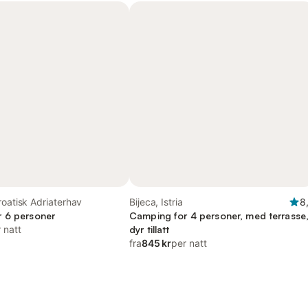
roatisk Adriaterhav
Bijeca, Istria
8
 6 personer
Camping for 4 personer, med terrasse
 natt
dyr tillatt
fra
845 kr
per natt