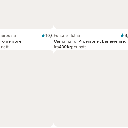
rnerbukta
10,0
Funtana, Istria
8
 6 personer
Camping for 4 personer, barnevennlig
 natt
fra
439 kr
per natt