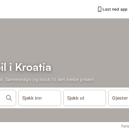
Last ned app
 i Kroatia
. Sammenlign og book til den beste prisen!
Sjekk inn
Sjekk ut
Gjester
Feri