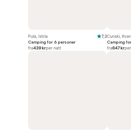
Pula, Istria
7,3
Cunski, Kva
Camping for 6 personer
Camping for
fra
439 kr
per natt
fra
647 kr
per