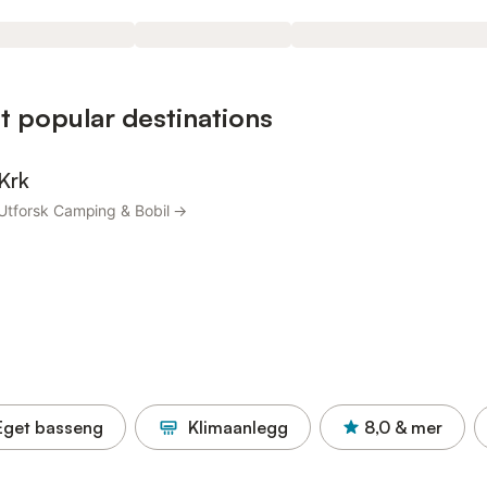
t popular destinations
Krk
Utforsk Camping & Bobil →
Eget basseng
Klimaanlegg
8,0
& mer