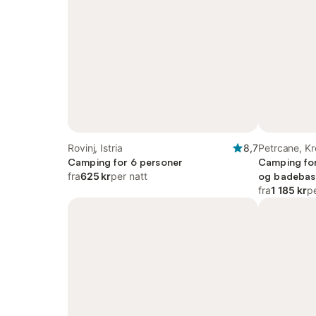
Rovinj, Istria
8,7
Petrcane, Kr
Camping for 6 personer
Camping for
fra
625 kr
per natt
og badebasse
fra
1 185 kr
pe