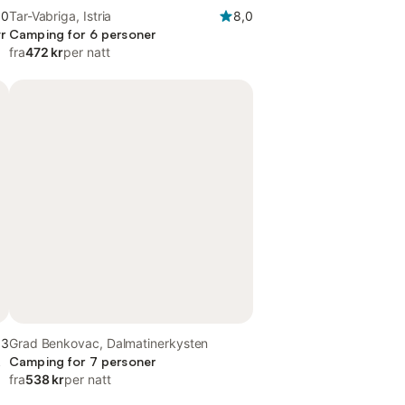
,0
Tar-Vabriga, Istria
8,0
r
Camping for 6 personer
fra
472 kr
per natt
,3
Grad Benkovac, Dalmatinerkysten
,
Camping for 7 personer
fra
538 kr
per natt