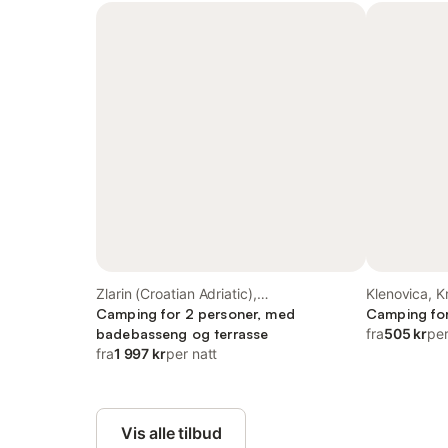
Zlarin (Croatian Adriatic),
Klenovica, K
Dalmatinerkysten
Camping for 2 personer, med
Camping for
badebasseng og terrasse
fra
505 kr
per
fra
1 997 kr
per natt
Vis alle tilbud