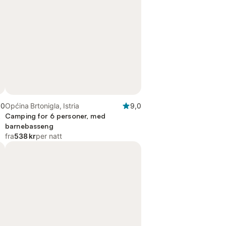
,0
Općina Brtonigla, Istria
9,0
,
Camping for 6 personer, med
barnebasseng
fra
538 kr
per natt