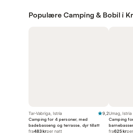
Populære Camping & Bobil i Kr
Tar-Vabriga, Istria
9,2
Umag, Istria
Camping for 4 personer, med
Camping for
badebasseng og terrasse, dyr tillatt
barnebasseng
fra
483 kr
per natt
fra
625 kr
per