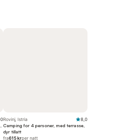
,0
Rovinj, Istria
8,0
,
Camping for 4 personer, med terrasse,
dyr tillatt
fra
615 kr
per natt