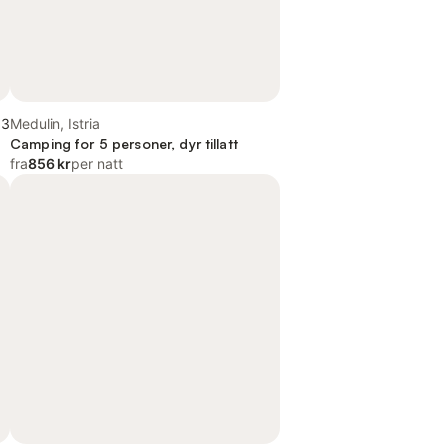
,3
Medulin, Istria
Camping for 5 personer, dyr tillatt
fra
856 kr
per natt