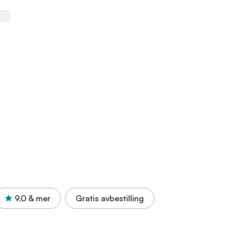
9,0
& mer
Gratis avbestilling