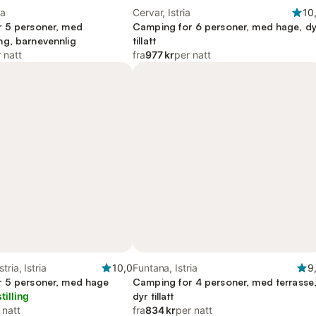
ia
Cervar, Istria
10
 5 personer, med
Camping for 6 personer, med hage, dy
g, barnevennlig
tillatt
 natt
fra
977 kr
per natt
tria, Istria
10,0
Funtana, Istria
9
 5 personer, med hage
Camping for 4 personer, med terrasse
tilling
dyr tillatt
 natt
fra
834 kr
per natt