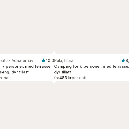
oatisk Adriaterhav
10,0
Pula, Istria
8
 7 personer, med terrasse
Camping for 6 personer, med terrasse
ng, dyr tillatt
dyr tillatt
r natt
fra
483 kr
per natt