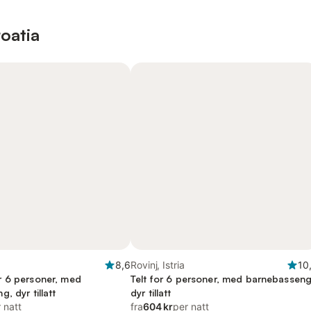
oatia
8,6
Rovinj, Istria
10
 6 personer, med
Telt for 6 personer, med barnebasseng
, dyr tillatt
dyr tillatt
 natt
fra
604 kr
per natt