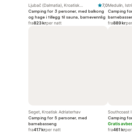
Ljubač (Dalmatia), Kroatisk
7,0
Medulin, Istr
Adriaterhav
Camping for 3 personer, med balkong
Camping for
og hage i tillegg til sauna, barnevennlig
barnebassen
fra
823 kr
per natt
fra
889 kr
per
Seget, Kroatisk Adriaterhav
Southcoast Is
Camping for 5 personer, med
Camping for
barnebasseng
Gratis avbes
fra
417 kr
per natt
fra
461 kr
per