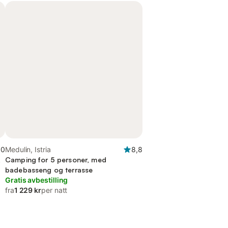
,0
Medulin, Istria
8,8
,
Camping for 5 personer, med
badebasseng og terrasse
Gratis avbestilling
fra
1 229 kr
per natt