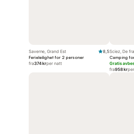
Saverne, Grand Est
8,5
Sciez, De fr
Ferieleilighet for 2 personer
Camping for
fra
374 kr
per natt
Gratis avbes
fra
958 kr
per