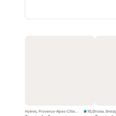
Hyères, Provence-Alpes-Côte
10,0
Iroise, Bret