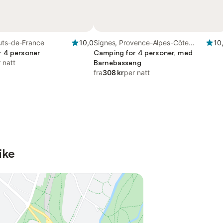
uts-de-France
10,0
Signes, Provence-Alpes-Côte
10
 4 personer
d'Azur
Camping for 4 personer, med
 natt
Barnebasseng
fra
308 kr
per natt
ike