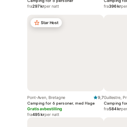
d'Azur
Camping for 5 personer
Camping for
fra
297 kr
per natt
fra
396 kr
per
Star Host
Pont-Aven, Bretagne
9,7
Guillestre, 
Camping for 6 personer, med Hage
d'Azur
Camping for
Gratis avbestilling
fra
584 kr
per
fra
495 kr
per natt