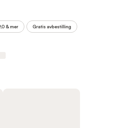
9,0
& mer
Gratis avbestilling