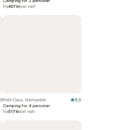
Camping for 2 personer
fra
407 kr
per natt
,0
Petit-Caux, Normandie
9,0
Camping for 4 personer
fra
517 kr
per natt