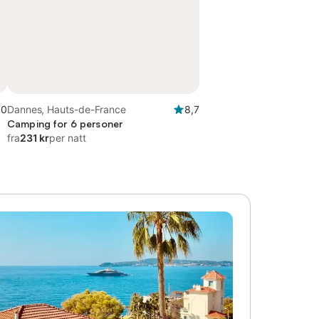
,0
Dannes, Hauts-de-France
8,7
Camping for 6 personer
fra
231 kr
per natt