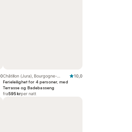
,0
Châtillon (Jura), Bourgogne-
10,0
Franche-Comté
Ferieleilighet for 4 personer, med
Terrasse og Badebasseng
fra
595 kr
per natt