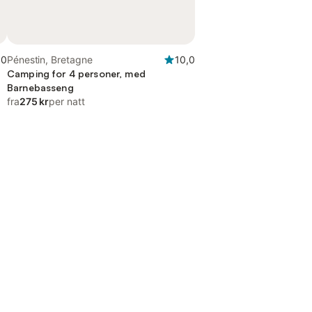
,0
Pénestin, Bretagne
10,0
Camping for 4 personer, med
Barnebasseng
fra
275 kr
per natt