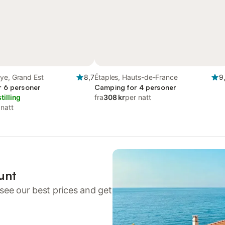
ye, Grand Est
8,7
Étaples, Hauts-de-France
9
 6 personer
Camping for 4 personer
tilling
fra
308 kr
per natt
 natt
unt
see our best prices and get