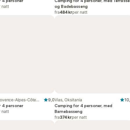
 4 personer
Camping for 4 personer, med Terrasse
 natt
og Badebasseng
fra
484 kr
per natt
Provence-Alpes-Côte
9,0
Vias, Oksitania
10
 4 personer
Camping for 4 personer, med
 natt
Barnebasseng
fra
374 kr
per natt