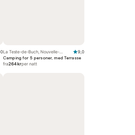
,0
La Teste-de-Buch, Nouvelle-
9,0
Aquitaine
Camping for 5 personer, med Terrasse
fra
264 kr
per natt