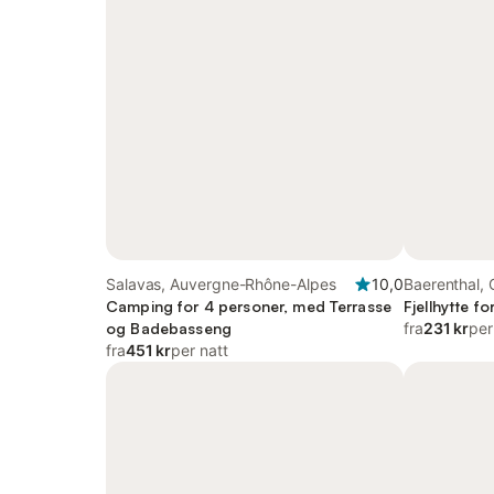
Salavas, Auvergne-Rhône-Alpes
10,0
Baerenthal, 
Camping for 4 personer, med Terrasse
Fjellhytte f
og Badebasseng
fra
231 kr
per
fra
451 kr
per natt