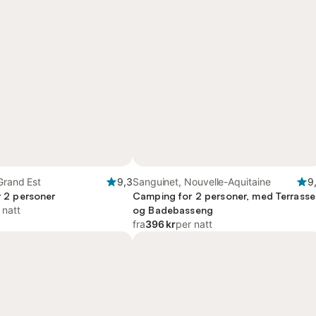
Grand Est
9,3
Sanguinet, Nouvelle-Aquitaine
9
or 2 personer
Camping for 2 personer, med Terrasse
 natt
og Badebasseng
fra
396 kr
per natt