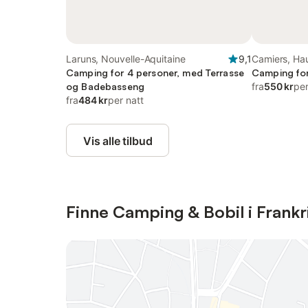
Laruns, Nouvelle-Aquitaine
9,1
Camiers, Ha
Camping for 4 personer, med Terrasse
Camping for
og Badebasseng
fra
550 kr
per
fra
484 kr
per natt
Vis alle tilbud
Finne Camping & Bobil i Frankr