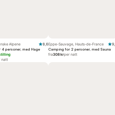
anske Alpene
8,6
Eppe-Sauvage, Hauts-de-France
9
 4 personer, med Hage
Camping for 2 personer, med Sauna
tilling
fra
308 kr
per natt
 natt