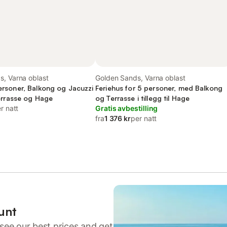
s, Varna oblast
Golden Sands, Varna oblast
personer, Balkong og Jacuzzi
Feriehus for 5 personer, med Balkong
 Terrasse og Hage
og Terrasse i tillegg til Hage
r natt
Gratis avbestilling
fra
1 376 kr
per natt
unt
see our best prices and get