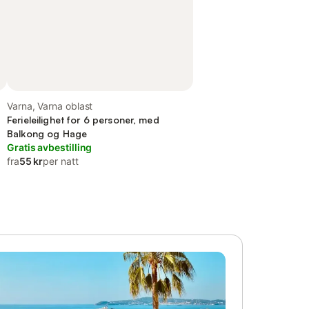
Varna, Varna oblast
Ferieleilighet for 6 personer, med
Balkong og Hage
Gratis avbestilling
fra
55 kr
per natt