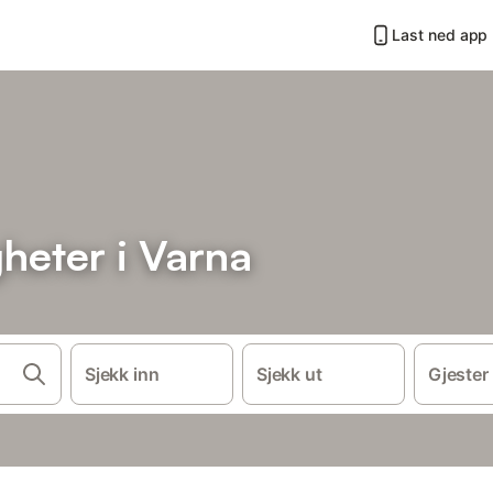
Last ned app
gheter i Varna
Sjekk inn
Sjekk ut
Gjester