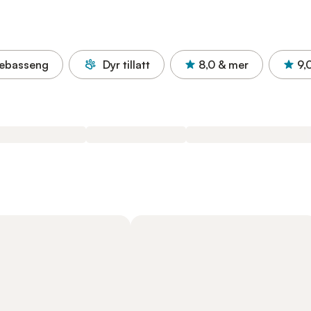
ebasseng
Dyr tillatt
8,0
& mer
9,