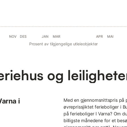
NOV
DES
JAN
MAR
APR
MAI
Prosent av tilgjengelige utleieobjekter
riehus og leilighete
Varna i
Med en gjennomsnittspris på p
øvreprissjiktet ferieboliger i 
på ferieboliger I Varna? Om du 
billigste månedene for et bes