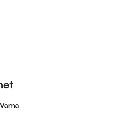
het
 Varna