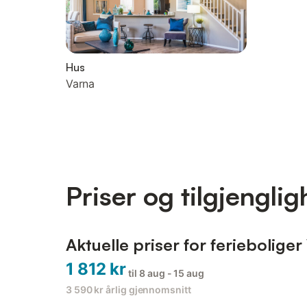
Hus
Varna
Priser og tilgjenglig
Aktuelle priser for ferieboliger
1 812 kr
til 8 aug - 15 aug
3 590 kr
årlig gjennomsnitt