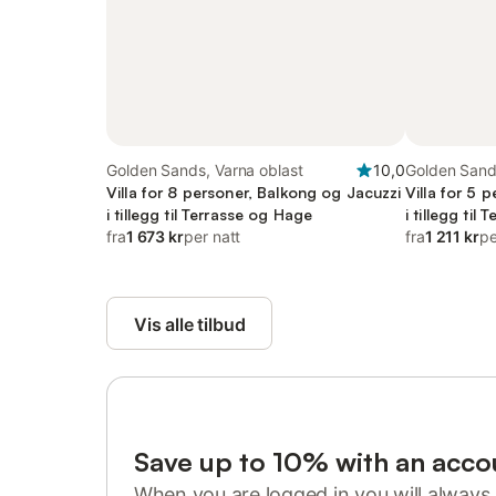
Golden Sands, Varna oblast
10,0
Golden Sand
Villa for 8 personer, Balkong og Jacuzzi
Villa for 5 
i tillegg til Terrasse og Hage
i tillegg til
fra
1 673 kr
per natt
fra
1 211 kr
pe
Vis alle tilbud
Save up to 10% with an acco
When you are logged in you will always 