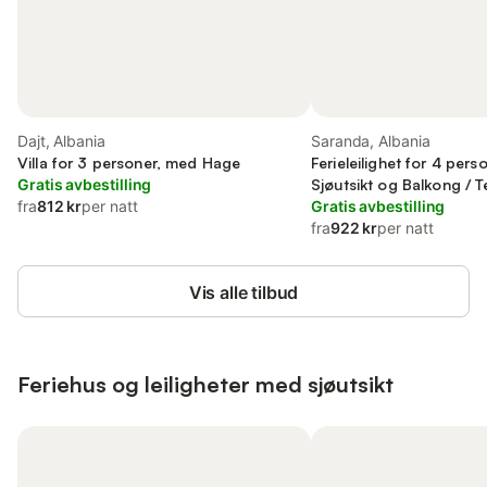
Dajt, Albania
Saranda, Albania
Villa for 3 personer, med Hage
Ferieleilighet for 4 per
Gratis avbestilling
Sjøutsikt og Balkong / Te
fra
812 kr
per natt
til Utsikt
Gratis avbestilling
fra
922 kr
per natt
Vis alle tilbud
Feriehus og leiligheter med sjøutsikt