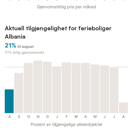
Gjennomsnittlig pris per måned
Aktuell tilgjengelighet for ferieboliger
Albania
21%
til august
77%
årlig gjennomsnitt
A
S
O
N
D
J
F
M
A
M
J
J
A
Prosent av tilgjengelige utleieobjekter