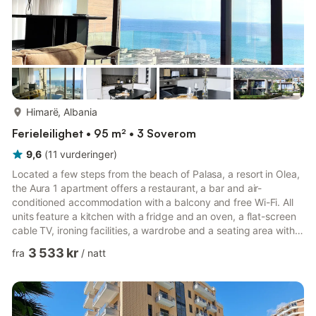
mer...
Himarë, Albania
Ferieleilighet • 95 m² • 3 Soverom
9,6
(
11
vurderinger
)
Located a few steps from the beach of Palasa, a resort in Olea,
the Aura 1 apartment offers a restaurant, a bar and air-
conditioned accommodation with a balcony and free Wi-Fi. All
units feature a kitchen with a fridge and an oven, a flat-screen
cable TV, ironing facilities, a wardrobe and a seating area with a
sofa bed. There is a fully equipped private bathroom with bidet,
3 533 kr
fra
/
natt
hairdryer and towels. Private beach and free parking. If you
cause damage to the property during your stay, you may be
required to pay according to YourRentals’s property damage
policy.