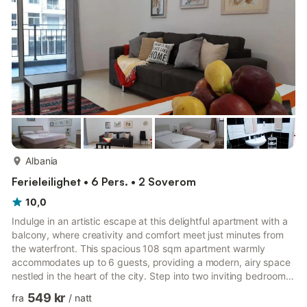
Free on-site parking Air-conditioned throughout for year-roun...
mer...
Albania
Ferieleilighet • 6 Pers. • 2 Soverom
10,0
Indulge in an artistic escape at this delightful apartment with a
balcony, where creativity and comfort meet just minutes from
the waterfront. This spacious 108 sqm apartment warmly
accommodates up to 6 guests, providing a modern, airy space
nestled in the heart of the city. Step into two inviting bedrooms:
the master offers a plush double bed, while the second features
549 kr
fra
/
natt
two comfy singles. The living room couch effortlessly