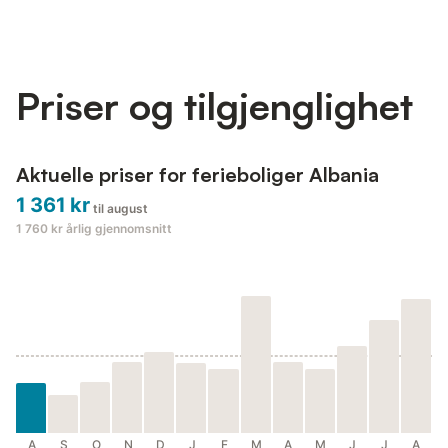
transforms into a bed for two, ensuring everyone finds their
spot. Refresh in either of the two bathrooms, each equipped
with a toilet, bidet, sink, and a relaxing walk-i...
Priser og tilgjenglighet
Aktuelle priser for ferieboliger Albania
1 361 kr
til august
1 760 kr
årlig gjennomsnitt
A
S
O
N
D
J
F
M
A
M
J
J
A