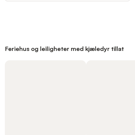
Save up to 10% on many properties with
Sign in
an account
Feriehus og leiligheter med kjæledyr tillat