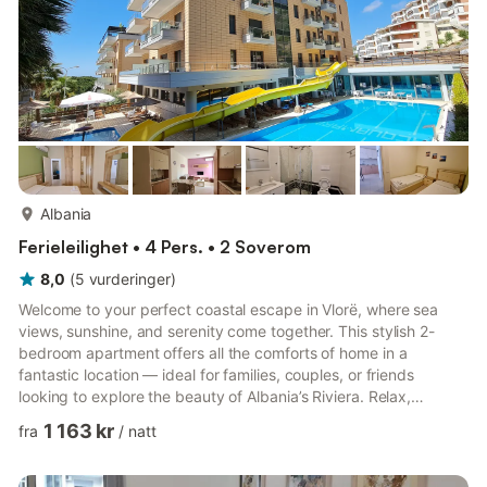
mer...
Albania
Ferieleilighet • 4 Pers. • 2 Soverom
8,0
(
5
vurderinger
)
Welcome to your perfect coastal escape in Vlorë, where sea
views, sunshine, and serenity come together. This stylish 2-
bedroom apartment offers all the comforts of home in a
fantastic location — ideal for families, couples, or friends
looking to explore the beauty of Albania’s Riviera. Relax,
unwind, and discover everything this vibrant seaside city has to
1 163 kr
fra
/
natt
offer. 🏠 The Apartment Bright and modern 2-bedroom
apartment Comfortable living area with TV and internet access
2 stylish bathrooms with walk-in showers Sleeps up to 4 guests