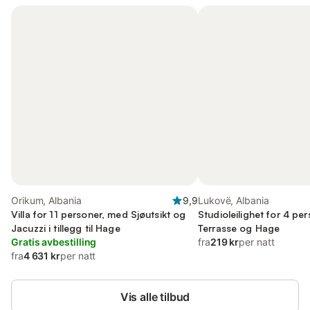
Orikum, Albania
9,9
Lukovë, Albania
Villa for 11 personer, med Sjøutsikt og
Studioleilighet for 4 pe
Jacuzzi i tillegg til Hage
Terrasse og Hage
Gratis avbestilling
fra
219 kr
per natt
fra
4 631 kr
per natt
Vis alle tilbud