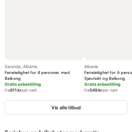
Saranda, Albania
Albania
Ferieleilighet for 4 personer, med
Ferieleilighet for 6 per
Balkong
Sjøutsikt og Balkong
Gratis avbestilling
Gratis avbestilling
fra
911 kr
per natt
fra
549 kr
per natt
Vis alle tilbud