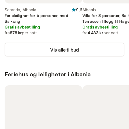
Saranda, Albania
9,6
Albania
Ferieleilighet for 6 personer, med
Villa for 8 personer, Ba
Balkong
Terrasse i tillegg til Hag
Gratis avbestilling
Badebasseng
Gratis avbestilling
fra
878 kr
per natt
fra
4 433 kr
per natt
Vis alle tilbud
Feriehus og leiligheter i Albania