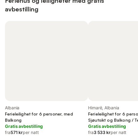
Feriehus og leiligheter med gratis
avbestilling
Albania
Himarë, Albania
Ferieleilighet for 6 personer, med
Ferieleilighet for 6 per
Balkong
Sjøutsikt og Balkong / Te
Gratis avbestilling
til Utsikt
Gratis avbestilling
fra
571 kr
per natt
fra
3 533 kr
per natt